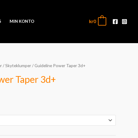
kr
0
0
S
MIN KONTO
r
/
Skyteklumper
/ Guideline Power Taper 3d+
wer Taper 3d+