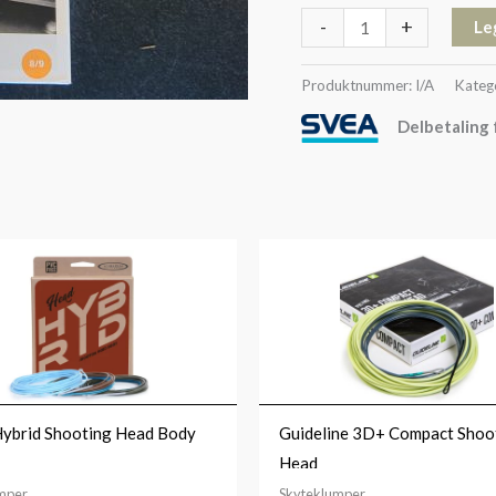
-
+
Le
Produktnummer:
I/A
Kateg
Delbetaling 
Prisområde:
kr749
til
kr999
Hybrid Shooting Head Body
Guideline 3D+ Compact Shoo
Head
mper
Skyteklumper