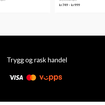
kr
749
–
kr
999
Trygg og rask handel