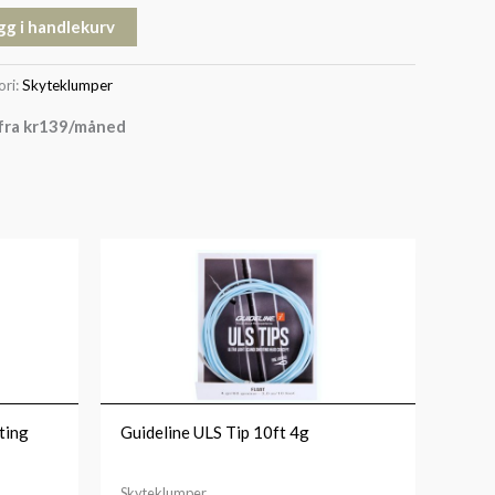
gg i handlekurv
ori:
Skyteklumper
fra
kr
139
/måned
Prisområde:
kr299
til
kr319
ting
Guideline ULS Tip 10ft 4g
Skyteklumper