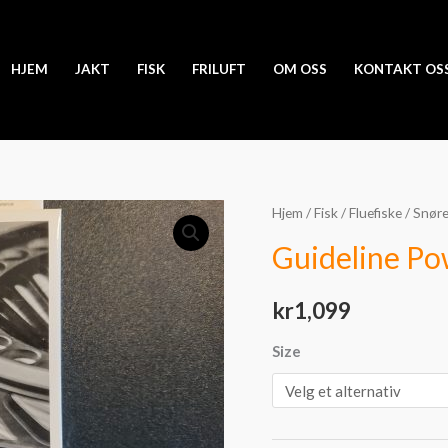
HJEM
JAKT
FISK
FRILUFT
OM OSS
KONTAKT OS
Guideline
Hjem
/
Fisk
/
Fluefiske
/
Snøre
Power
Guideline Po
Taper
3d+
kr
1,099
antall
Size