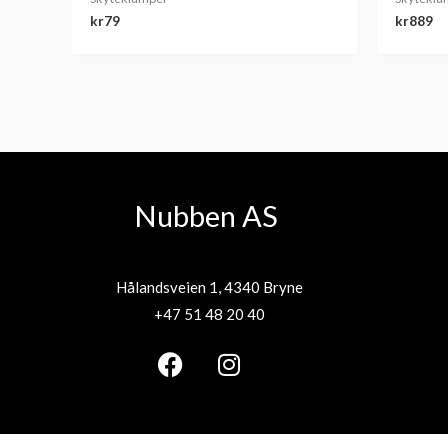
kr
79
kr
889
Nubben AS
Hålandsveien 1, 4340 Bryne
+47 51 48 20 40
F
I
a
n
c
s