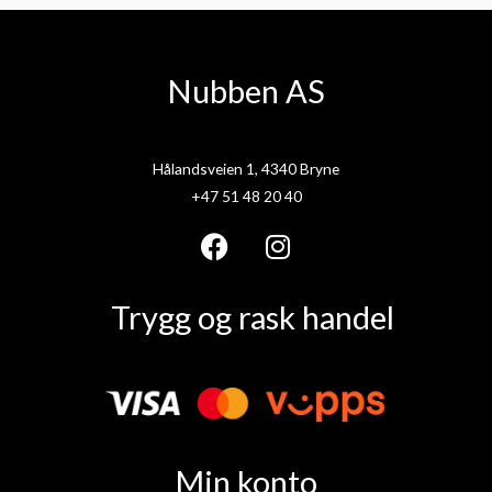
Nubben AS
Hålandsveien 1, 4340 Bryne
+47 51 48 20 40
F
I
a
n
Trygg og rask handel
c
s
e
t
b
a
o
g
o
r
k
a
Min konto
m