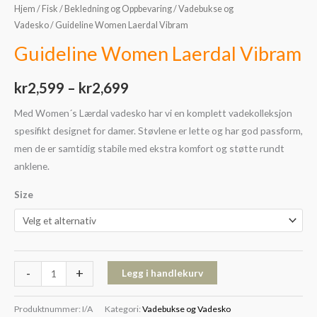
Hjem
/
Fisk
/
Bekledning og Oppbevaring
/
Vadebukse og
Vadesko
/ Guideline Women Laerdal Vibram
Guideline Women Laerdal Vibram
kr
2,599
–
kr
2,699
Med Women´s Lærdal vadesko har vi en komplett vadekolleksjon
spesifikt designet for damer. Støvlene er lette og har god passform,
men de er samtidig stabile med ekstra komfort og støtte rundt
anklene.
Size
-
+
Legg i handlekurv
Produktnummer:
I/A
Kategori:
Vadebukse og Vadesko