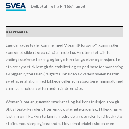
Delbetaling fra
kr
165
/måned
Beskrivelse
Laerdal vadestøvler kommer med Vibram® Idrogrip™ gummisåler
som gir et sikkert grep på vått underlag. En utmerket såle for
vading i steinete terreng og lange turer langs elver og innsjøer. En
stivere syntetisk lest gir fin stabilitet og en god base for montering
av pigger i yttersålen (valgfritt). Innsiden av vadestøvelen består
av et spesial skum med lukkede celler som absorberer minimalt med
vann som holder vekten nede når de er våte.
Women´s har en gummiforsterket tå og hel konstruksjon som gir
økt slitestyrke i ulendt terreng og steinete underlag. I tillegg har vi
lagt inn en TPU-forsterkning i nedre del av støvelen for å beskytte
stoffet mot skarpe gjenstander. Hovedmaterialet i skoen er en