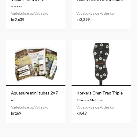
wader
Vadebukse og Vadesko
Vadebukse og Vadesko
kr
2,639
kr
3,399
Aquasure mini tubes 2×7
Korkers OmniTrax Triple
gr.
ThrearAluHex
Vadebukse og Vadesko
Vadebukse og Vadesko
kr
169
kr
849