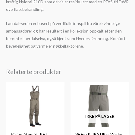
kraftig Nylon6 210D som delvis er resirkulert med en PFAS-fri DWR
overflatebehandling.
Laerdal-serien er basert på verdifulle innspill fra våre kvinnelige
ambassadører og har resultert i en kolleksjon oppkalt etter den
berømte Laerdalselva, også kjent som Elvenes Dronning. Komfort,
bevegelighet og varme er nøkkelfaktorene.
Relaterte produkter
IKKE PÅ LAGER
Vision Atom STKFT
Vision KURA Ultra Wader