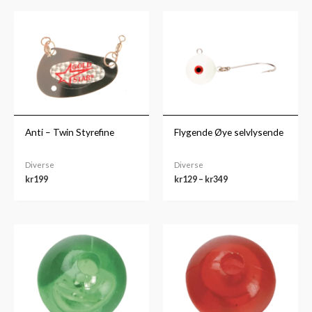
Prisområde:
kr129
til
kr349
Anti – Twin Styrefine
Flygende Øye selvlysende
Diverse
Diverse
kr
199
kr
129
–
kr
349