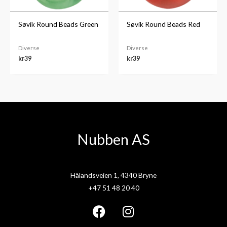
Søvik Round Beads Green
Søvik Round Beads Red
Diverse
Diverse
kr
39
kr
39
Nubben AS
Hålandsveien 1, 4340 Bryne
+47 51 48 20 40
F
I