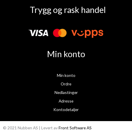
a
n
Trygg og rask handel
c
s
e
t
b
a
o
g
o
r
k
a
Min konto
m
Min konto
Ordre
Nedlastinger
Adresse
Kontodetaljer
© 2021 Nubben AS | Levert av
Front Software AS