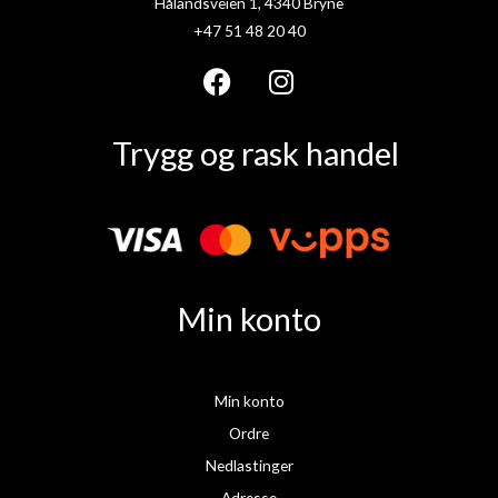
Hålandsveien 1, 4340 Bryne
+47 51 48 20 40
F
I
a
n
Trygg og rask handel
c
s
e
t
b
a
o
g
o
r
k
a
Min konto
m
Min konto
Ordre
Nedlastinger
Adresse