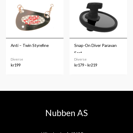
kr179
til
kr219
Anti – Twin Styrefine
Snap-On Diver Paravan
Sort
Diverse
Diverse
kr
199
kr
179
–
kr
219
Nubben AS