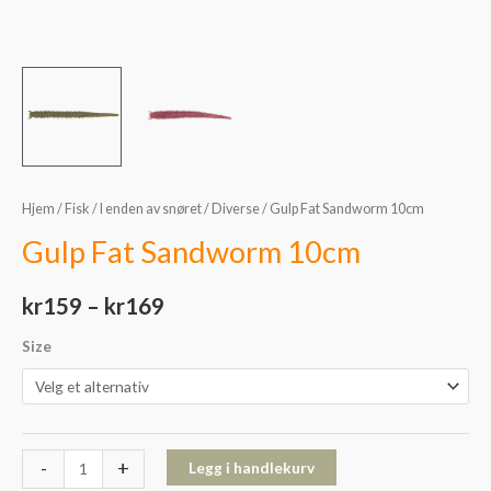
Hjem
/
Fisk
/
I enden av snøret
/
Diverse
/ Gulp Fat Sandworm 10cm
Gulp Fat Sandworm 10cm
kr
159
–
kr
169
Size
-
+
Legg i handlekurv