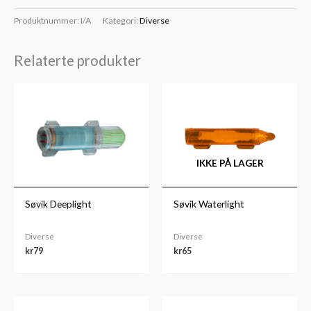
Produktnummer:
I/A
Kategori:
Diverse
Relaterte produkter
IKKE PÅ LAGER
Søvik Deeplight
Søvik Waterlight
Diverse
Diverse
kr
79
kr
65
Prisområde: