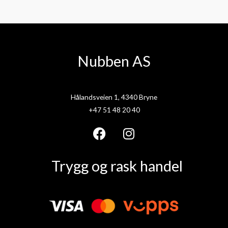
Nubben AS
Hålandsveien 1, 4340 Bryne
+47 51 48 20 40
F
I
a
n
Trygg og rask handel
c
s
e
t
b
a
o
g
o
r