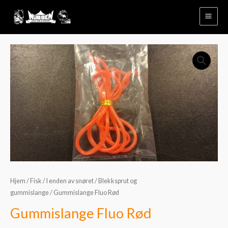
Hopp
rett
til
innholdet
Gummislange
Fluo
Rød
antall
Hjem
/
Fisk
/
I enden av snøret
/
Blekksprut og
gummislange
/ Gummislange Fluo Rød
Gummislange Fluo Rød