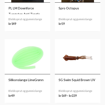
PL LM Downforce
Spro Octopus
Tungsten Anti Tangle
Blekksprut og gummislange
Blekksprut og gummislange
Tube 0.60mm 1m 2pcs
kr
149
kr
59
Prisområde:
kr169
til
kr229
Silikonslange LimeGrønn
SG Swim Squid Brown UV
Blekksprut og gummislange
Blekksprut og gummislange
kr
49
kr
169
–
kr
229