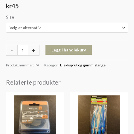
kr
45
Size
-
+
Legg i handlekurv
Produktnummer:
I/A
Kategori:
Blekksprut og gummislange
Relaterte produkter