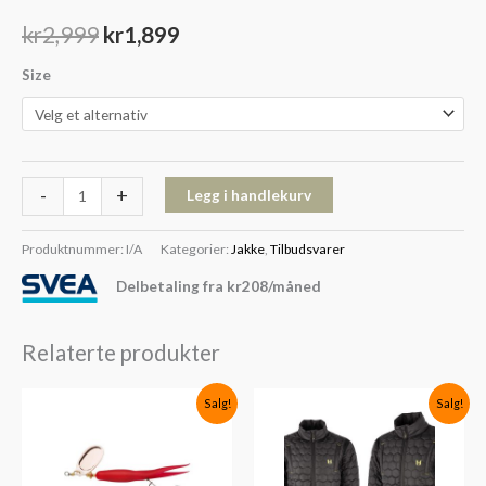
kr
2,999
kr
1,899
Size
-
+
Legg i handlekurv
Produktnummer:
I/A
Kategorier:
Jakke
,
Tilbudsvarer
Delbetaling fra
kr
208
/måned
Relaterte produkter
Opprinnelig
Nåværende
Opprinnelig
Nåværende
Salg!
Salg!
pris
pris
pris
pris
var:
er:
var:
er:
kr115.
kr79.
kr1,299.
kr899.