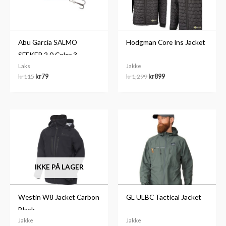
Abu Garcia SALMO
Hodgman Core Ins Jacket
SEEKER 2.0 Color 3
Laks
Jakke
kr
115
kr
79
kr
1,299
kr
899
IKKE PÅ LAGER
Westin W8 Jacket Carbon
GL ULBC Tactical Jacket
Black
Jakke
Jakke