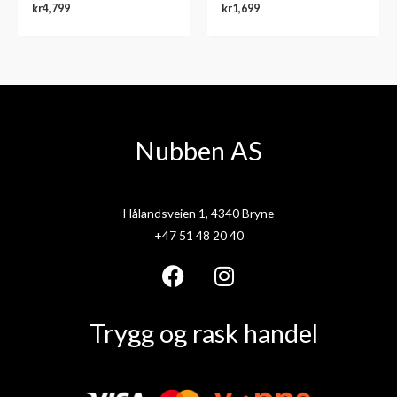
kr
4,799
kr
1,699
Nubben AS
Hålandsveien 1, 4340 Bryne
+47 51 48 20 40
F
I
a
n
Trygg og rask handel
c
s
e
t
b
a