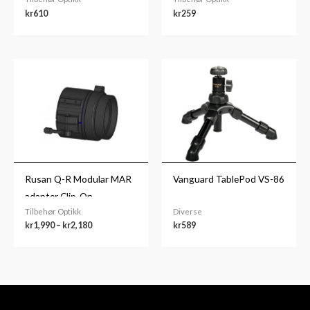
kr
610
kr
259
Prisområde:
kr1,990
til
kr2,180
Rusan Q-R Modular MAR
Vanguard TablePod VS-86
adapter Clip-On
Tilbehør Optikk
Diverse
kr
1,990
–
kr
2,180
kr
589