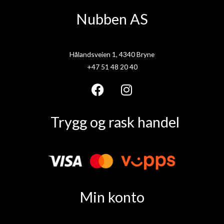
Nubben AS
Hålandsveien 1, 4340 Bryne
+47 51 48 20 40
F
I
a
n
Trygg og rask handel
c
s
e
t
b
a
o
g
o
r
k
a
Min konto
m