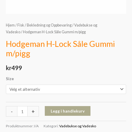
Hjem
/
Fisk
/
Bekledning og Oppbevaring
/
Vadebukse og
Vadesko
/ Hodgeman H-Lock Såle Gummi m/pigg
Hodgeman H-Lock Såle Gummi
m/pigg
kr
499
Size
-
+
Legg i handlekurv
Produktnummer:
I/A
Kategori:
Vadebukse og Vadesko