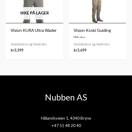
IKKE PÅ LAGER
Vision KURA Ultra Wader
Vision Koski Guiding
Wader
Vadebukse og Vadesko
Vadebukse og Vadesko
kr
3,399
kr
3,699
Nubben AS
Hålandsveien 1, 4340 Bryne
+47 51 48 20 40