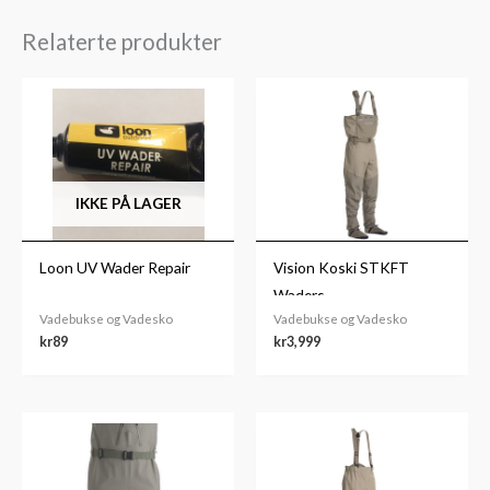
Relaterte produkter
IKKE PÅ LAGER
Loon UV Wader Repair
Vision Koski STKFT
Waders
Vadebukse og Vadesko
Vadebukse og Vadesko
kr
89
kr
3,999