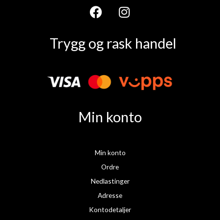
F
I
a
n
Trygg og rask handel
c
s
e
t
b
a
o
g
o
r
k
a
Min konto
m
Min konto
Ordre
Nedlastinger
Adresse
Kontodetaljer