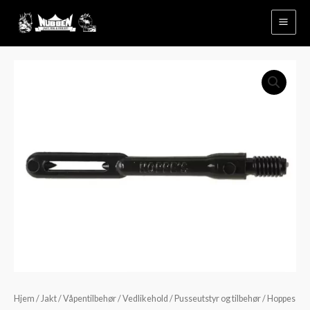
Hopp
rett
til
innholdet
Hoppes
Pusseøye
.22-
280
antall
Hjem
/
Jakt
/
Våpentilbehør
/
Vedlikehold
/
Pusseutstyr og tilbehør
/ Hoppes