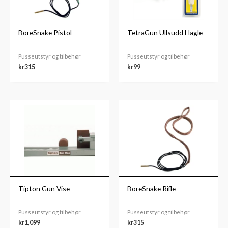
BoreSnake Pistol
TetraGun Ullsudd Hagle
Pusseutstyr og tilbehør
Pusseutstyr og tilbehør
kr
315
kr
99
Tipton Gun Vise
BoreSnake Rifle
Pusseutstyr og tilbehør
Pusseutstyr og tilbehør
kr
1,099
kr
315