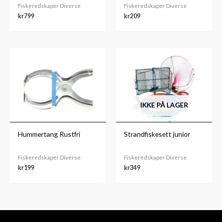
Fiskeredskaper Diverse
Fiskeredskaper Diverse
kr
799
kr
209
IKKE PÅ LAGER
Hummertang Rustfri
Strandfiskesett junior
Fiskeredskaper Diverse
Fiskeredskaper Diverse
kr
199
kr
349