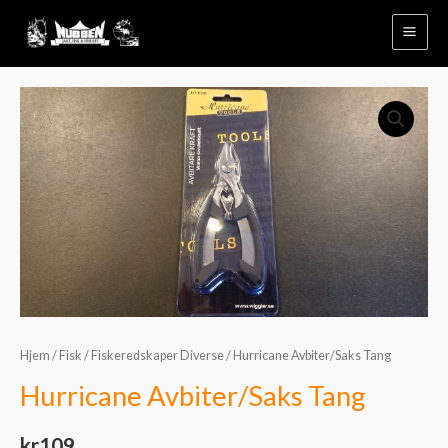
Hopp
rett
til
innholdet
Hurricane
Avbiter/Saks
Tang
antall
Hjem
/
Fisk
/
Fiskeredskaper Diverse
/ Hurricane Avbiter/Saks Tang
Hurricane Avbiter/Saks Tang
kr
109