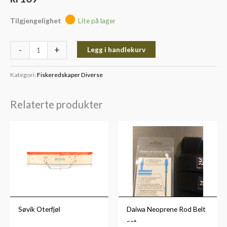
Tilgjengelighet
Lite på lager
-
+
Legg i handlekurv
Kategori:
Fiskeredskaper Diverse
Relaterte produkter
Søvik Oterfjøl
Daiwa Neoprene Rod Belt
set