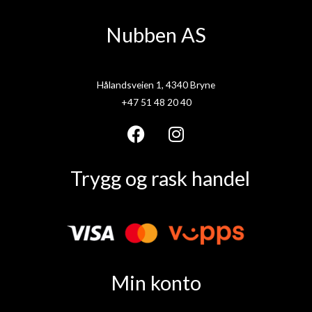
Nubben AS
Hålandsveien 1, 4340 Bryne
+47 51 48 20 40
F
I
a
n
Trygg og rask handel
c
s
e
t
b
a
o
g
o
r
k
a
Min konto
m