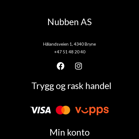
Nubben AS
Hålandsveien 1, 4340 Bryne
+47 51 48 20 40
F
I
a
n
Trygg og rask handel
c
s
e
t
b
a
o
g
o
r
k
a
Min konto
m