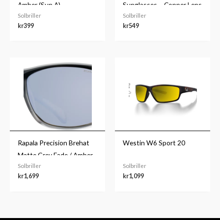
Amber (Sun A)
Sunglasses – Copper Lens
Solbriller
Solbriller
kr
399
kr
549
Rapala Precision Brehat
Westin W6 Sport 20
Matte Grey Fade / Amber
Solbriller
Solbriller
Si
kr
1,699
kr
1,099