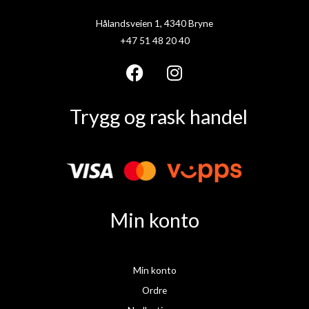
Hålandsveien 1, 4340 Bryne
+47 51 48 20 40
F
I
a
n
Trygg og rask handel
c
s
e
t
b
a
o
g
o
r
k
a
Min konto
m
Min konto
Ordre