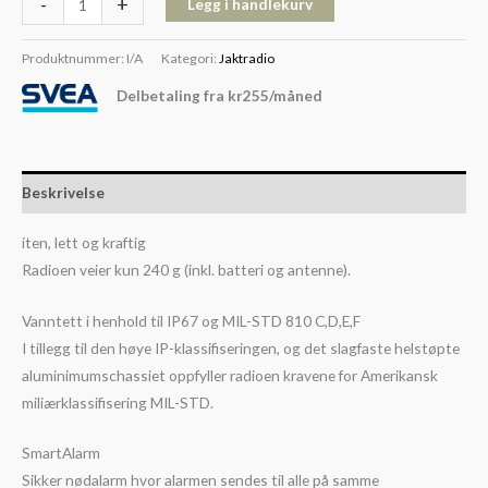
-
+
Legg i handlekurv
Produktnummer:
I/A
Kategori:
Jaktradio
Delbetaling fra
kr
255
/måned
Beskrivelse
iten, lett og kraftig
Radioen veier kun 240 g (inkl. batteri og antenne).
Vanntett i henhold til IP67 og MIL-STD 810 C,D,E,F
I tillegg til den høye IP-klassifiseringen, og det slagfaste helstøpte
aluminimumschassiet oppfyller radioen kravene for Amerikansk
miliærklassifisering MIL-STD.
SmartAlarm
Sikker nødalarm hvor alarmen sendes til alle på samme