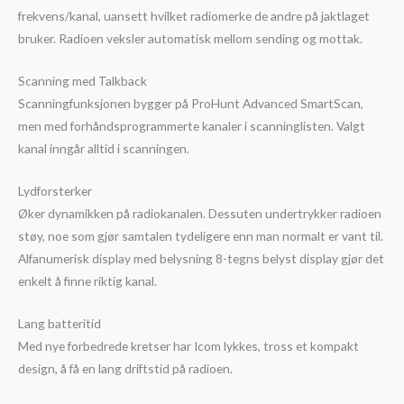
frekvens/kanal, uansett hvilket radiomerke de andre på jaktlaget
bruker. Radioen veksler automatisk mellom sending og mottak.
Scanning med Talkback
Scanningfunksjonen bygger på ProHunt Advanced SmartScan,
men med forhåndsprogrammerte kanaler i scanninglisten. Valgt
kanal inngår alltid i scanningen.
Lydforsterker
Øker dynamikken på radiokanalen. Dessuten undertrykker radioen
støy, noe som gjør samtalen tydeligere enn man normalt er vant til.
Alfanumerisk display med belysning 8-tegns belyst display gjør det
enkelt å finne riktig kanal.
Lang batteritid
Med nye forbedrede kretser har Icom lykkes, tross et kompakt
design, å få en lang driftstid på radioen.