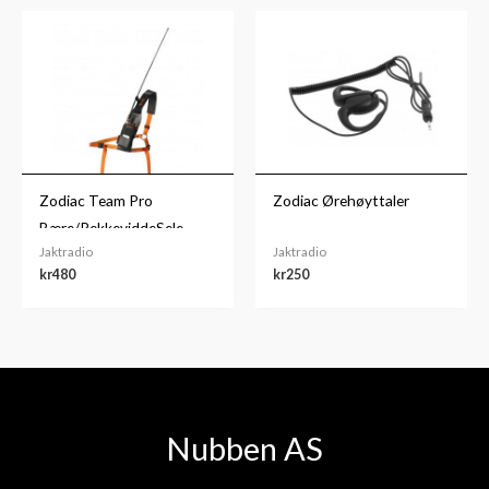
Zodiac Team Pro
Zodiac Ørehøyttaler
Bære/RekkeviddeSele
Jaktradio
Jaktradio
kr
480
kr
250
Nubben AS