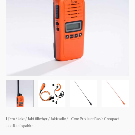
Hjem
/
Jakt
/
Jakt tilbehør
/
Jaktradio
/ I-Com ProHunt Basic Compact
JaktRadio pakke