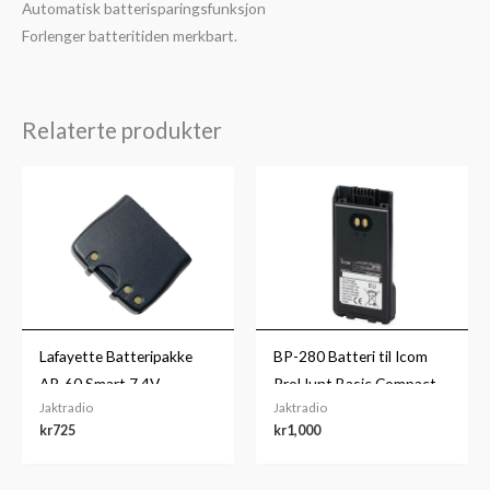
Automatisk batterisparingsfunksjon
Forlenger batteritiden merkbart.
Relaterte produkter
Lafayette Batteripakke
BP-280 Batteri til Icom
AP-60 Smart 7,4V
ProHunt Basic Compact
Jaktradio
Jaktradio
1000mAh
jaktradio
kr
725
kr
1,000