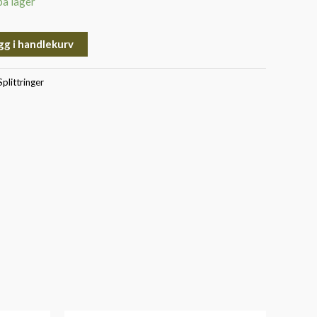
på lager
gg i handlekurv
plittringer