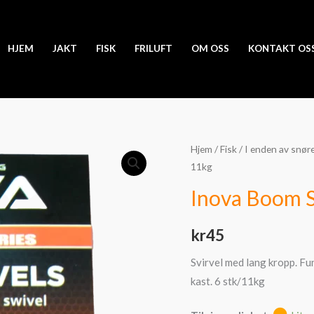
HJEM
JAKT
FISK
FRILUFT
OM OSS
KONTAKT OS
Inova
Hjem
/
Fisk
/
I enden av snør
11kg
Boom
Swivels
Inova Boom S
6stk.
11kg
kr
45
antall
Svirvel med lang kropp. F
kast. 6 stk/11kg