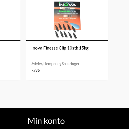
Inova Finesse Clip 10stk 15kg
Svivler, Hemper og Splittringer
kr
35
Min konto