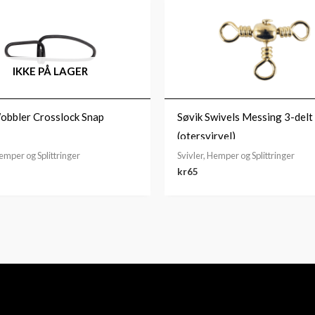
IKKE PÅ LAGER
obbler Crosslock Snap
Søvik Swivels Messing 3-delt
(otersvirvel)
Hemper og Splittringer
Svivler, Hemper og Splittringer
kr
65