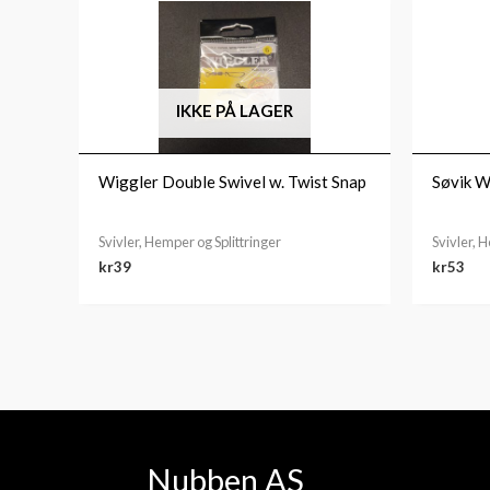
IKKE PÅ LAGER
Wiggler Double Swivel w. Twist Snap
Søvik W
Svivler, Hemper og Splittringer
Svivler, 
kr
39
kr
53
Nubben AS