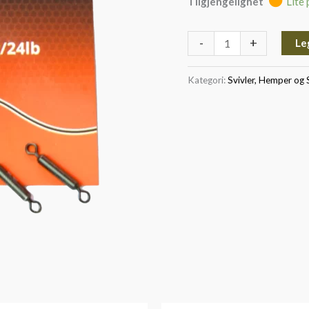
Tilgjengelighet
Lite 
-
+
Le
Kategori:
Svivler, Hemper og S