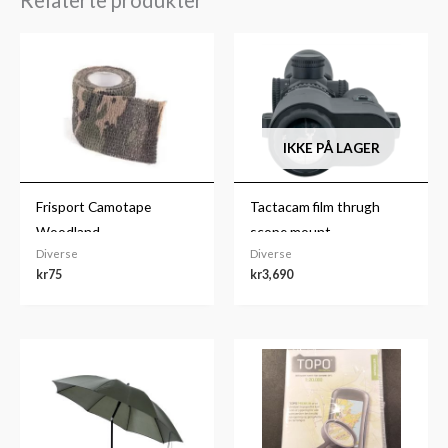
IKKE PÅ LAGER
Frisport Camotape
Tactacam film thrugh
Woodland
scope mount
Diverse
Diverse
kr
75
kr
3,690
Prisområde:
kr799
til
kr1,499