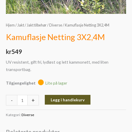
Hjem
/
Jakt
/
Jakt tilbehør
/
Diverse
/ Kamuflasje Netting 3X2,4M
Kamuflasje Netting 3X2,4M
kr
549
UV resistent, gift fri, lydløst og lett kammonett, med liten
transportbag.
Tilgjengelighet
Lite på lager
-
+
Legg i handlekurv
Kategori:
Diverse
Relaterte produkter