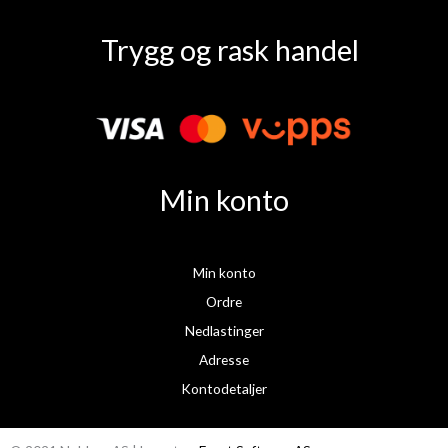
F
I
a
n
Trygg og rask handel
c
s
e
t
b
a
o
g
o
r
k
a
Min konto
m
Min konto
Ordre
Nedlastinger
Adresse
Kontodetaljer