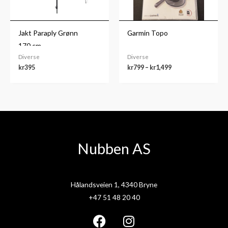
Jakt Paraply Grønn
Garmin Topo
170.cm
Diverse
Diverse
kr
395
kr
799
–
kr
1,499
Nubben AS
Hålandsveien 1, 4340 Bryne
+47 51 48 20 40