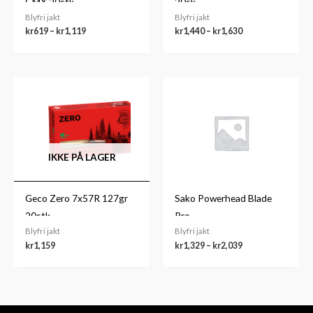
GMX 20stk
20sk.
Blyfri jakt
Blyfri jakt
kr
619
–
kr
1,119
kr
1,440
–
kr
1,630
Prisområde:
kr1,329
til
kr2,039
IKKE PÅ LAGER
Geco Zero 7x57R 127gr
Sako Powerhead Blade
20stk.
Pro
Blyfri jakt
Blyfri jakt
kr
1,159
kr
1,329
–
kr
2,039