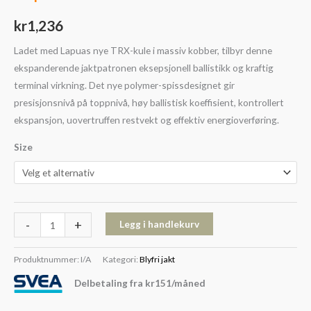
kr
1,236
Ladet med Lapuas nye TRX-kule i massiv kobber, tilbyr denne
ekspanderende jaktpatronen eksepsjonell ballistikk og kraftig
terminal virkning. Det nye polymer-spissdesignet gir
presisjonsnivå på toppnivå, høy ballistisk koeffisient, kontrollert
ekspansjon, uovertruffen restvekt og effektiv energioverføring.
Size
-
+
Legg i handlekurv
Produktnummer:
I/A
Kategori:
Blyfri jakt
Delbetaling fra
kr
151
/måned