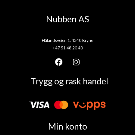
Nubben AS
Hålandsveien 1, 4340 Bryne
+47 51 48 20 40
F
I
a
n
Trygg og rask handel
c
s
e
t
b
a
o
g
o
r
k
a
Min konto
m