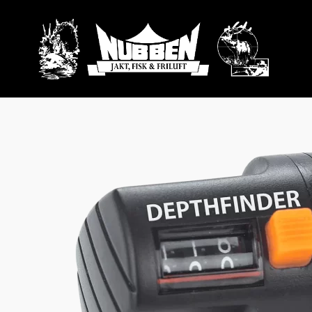
Hopp
rett
til
innholdet