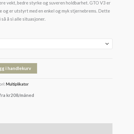
ere vekt, bedre styrke og suveren holdbarhet. GTO V3 er
e og er utstyrt med en enkel og myk stjernebrems. Dette
 så å si alle situasjoner.
gg i handlekurv
ori:
Multiplikator
fra
kr
208
/måned