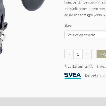
kompositt, noe som gir lav
lettstelt, rommer mye snør
er sneller som gjør jobben i
Size
-
+
Le
Produktnummer:
I/A
Kateg
Delbetaling 