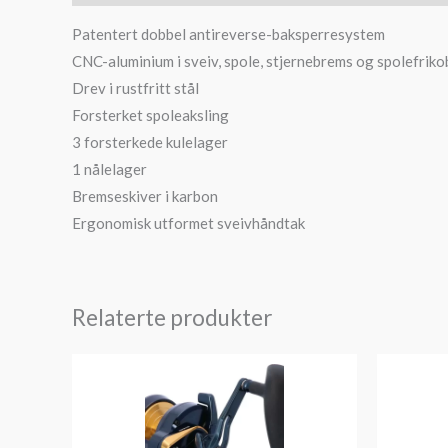
Patentert dobbel antireverse-baksperresystem
CNC-aluminium i sveiv, spole, stjernebrems og spolefriko
Drev i rustfritt stål
Forsterket spoleaksling
3 forsterkede kulelager
1 nålelager
Bremseskiver i karbon
Ergonomisk utformet sveivhåndtak
Relaterte produkter