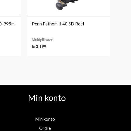
 0-999m
Penn Fathom II 40 SD Reel
Multiplikator
kr
3,199
Min konto
Min konto
Ordre