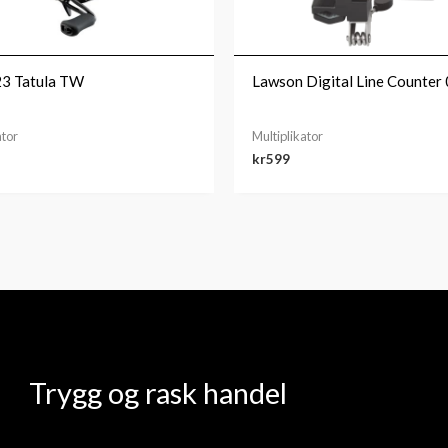
23 Tatula TW
Lawson Digital Line Counter
ator
Multiplikator
kr
599
Trygg og rask handel