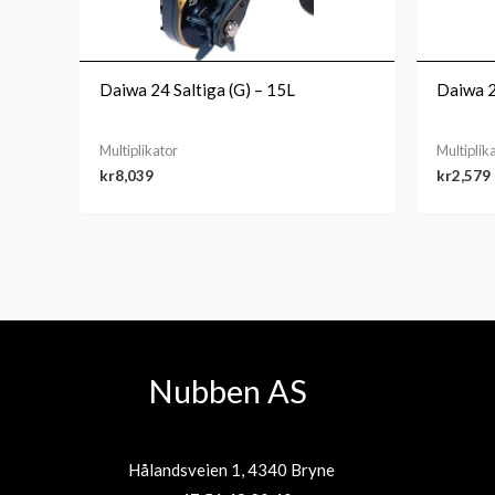
Daiwa 24 Saltiga (G) – 15L
Daiwa 
Multiplikator
Multiplik
kr
8,039
kr
2,579
Nubben AS
Hålandsveien 1, 4340 Bryne