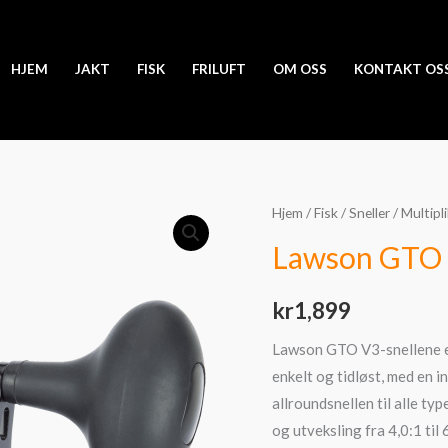
HJEM
JAKT
FISK
FRILUFT
OM OSS
KONTAKT OS
Lawson
Hjem
/
Fisk
/
Sneller
/
Multipl
GTO
Lawson GTO
V3
antall
kr
1,899
Lawson GTO V3-snellene er
enkelt og tidløst, med en i
allroundsnellen til alle ty
og utveksling fra 4,0:1 til