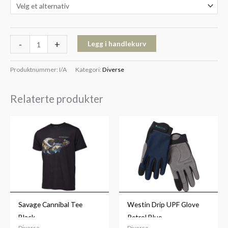
-
+
Legg i handlekurv
Produktnummer:
I/A
Kategori:
Diverse
Relaterte produkter
Savage Cannibal Tee
Westin Drip UPF Glove
Black
Petrol Blue
Diverse
Diverse