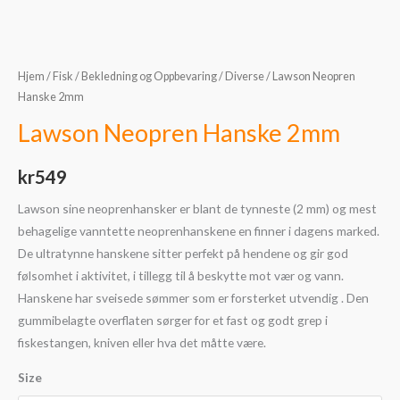
Hjem
/
Fisk
/
Bekledning og Oppbevaring
/
Diverse
/ Lawson Neopren
Hanske 2mm
Lawson Neopren Hanske 2mm
kr
549
Lawson sine neoprenhansker er blant de tynneste (2 mm) og mest
behagelige vanntette neoprenhanskene en finner i dagens marked.
De ultratynne hanskene sitter perfekt på hendene og gir god
følsomhet i aktivitet, i tillegg til å beskytte mot vær og vann.
Hanskene har sveisede sømmer som er forsterket utvendig . Den
gummibelagte overflaten sørger for et fast og godt grep i
fiskestangen, kniven eller hva det måtte være.
Size