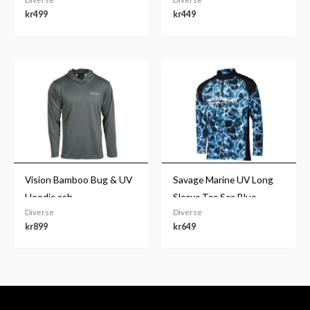
kr
499
kr
449
Vision Bamboo Bug & UV
Savage Marine UV Long
Hoodie ash
Sleeve Tee Sea Blue
Diverse
Diverse
kr
899
kr
649