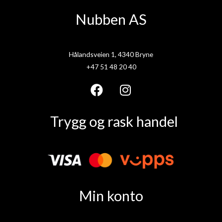
Nubben AS
Hålandsveien 1, 4340 Bryne
+47 51 48 20 40
F
I
a
n
Trygg og rask handel
c
s
e
t
b
a
o
g
o
r
k
a
Min konto
m