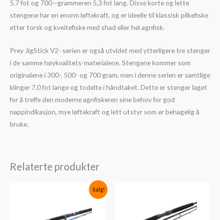
5,7 fot og 700—grammeren 5,3 fot lang. Disse korte og lette
stengene har en enorm løftekraft, og er ideelle til klassisk pilkefiske
etter torsk og kveitefiske med shad eller hel agnfisk.
Prey JigStick V2- serien er også utvidet med ytterligere tre stenger
i de samme høykvalitets-materialene. Stengene kommer som
originalene i 300-, 500- og 700 gram, men i denne serien er samtlige
klinger 7,0 fot lange og todelte i håndtaket. Dette er stenger laget
for å treffe den moderne agnfiskeren sine behov for god
nappindikasjon, mye løftekraft og lett utstyr som er behagelig å
bruke.
Relaterte produkter
Opprinnelig
Nåværende
Salg!
pris
pris
var:
er:
kr3,849.
kr3,079.