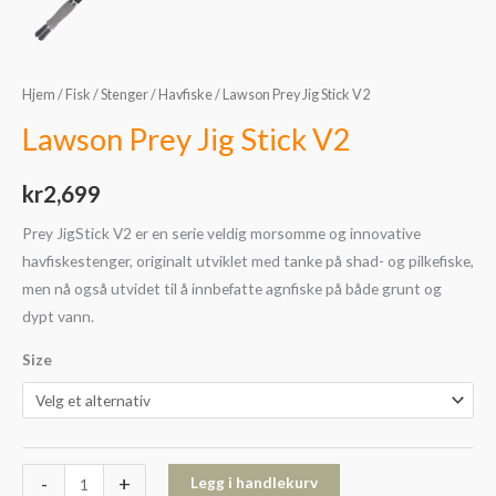
Hjem
/
Fisk
/
Stenger
/
Havfiske
/ Lawson Prey Jig Stick V2
Lawson Prey Jig Stick V2
kr
2,699
Prey JigStick V2 er en serie veldig morsomme og innovative
havfiskestenger, originalt utviklet med tanke på shad- og pilkefiske,
men nå også utvidet til å innbefatte agnfiske på både grunt og
dypt vann.
Size
-
+
Legg i handlekurv