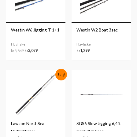
Westin W6 Jigging-T 1+1
Westin W2 Boat 3sec
Havfiske
Havfiske
kr
3,849
kr
3,079
kr
1,299
Opprinnelig
Nåværende
Salg!
pris
pris
var:
er:
kr1,999.
kr999.
Lawson NorthSea
SGS6 Slow Jigging 6,4ft
Multiplikator
max200g 1sec.