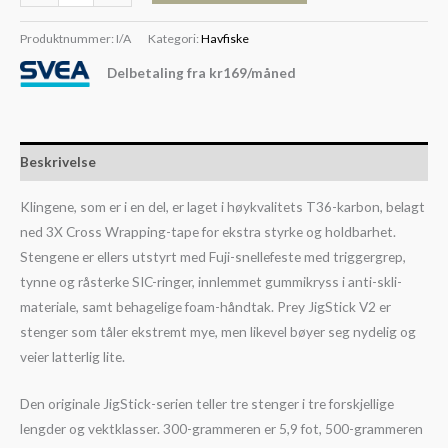
Produktnummer:
I/A
Kategori:
Havfiske
Delbetaling fra
kr
169
/måned
Beskrivelse
Klingene, som er i en del, er laget i høykvalitets T36-karbon, belagt
ned 3X Cross Wrapping-tape for ekstra styrke og holdbarhet.
Stengene er ellers utstyrt med Fuji-snellefeste med triggergrep,
tynne og råsterke SIC-ringer, innlemmet gummikryss i anti-skli-
materiale, samt behagelige foam-håndtak. Prey JigStick V2 er
stenger som tåler ekstremt mye, men likevel bøyer seg nydelig og
veier latterlig lite.
Den originale JigStick-serien teller tre stenger i tre forskjellige
lengder og vektklasser. 300-grammeren er 5,9 fot, 500-grammeren