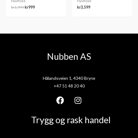
Havfiske
Havfiske
kr
1,999
kr
999
kr
3,599
Nubben AS
Hålandsveien 1, 4340 Bryne
+47 51 48 20 40
F
I
a
n
Trygg og rask handel
c
s
e
t
b
a