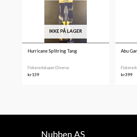
IKKE PÅ LAGER
Hurricane Splitring Tang
Abu Gar
Fiskeredskaper Diverse
Fiskered
kr
139
kr
399
Nubben AS