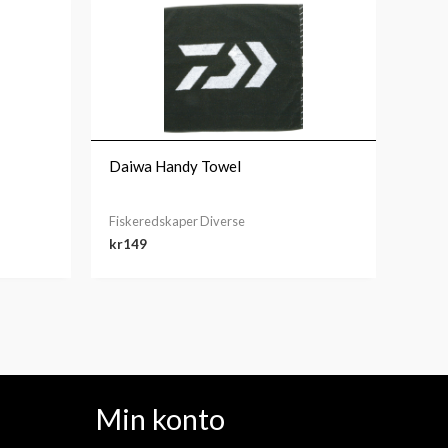
Daiwa Handy Towel
Fiskeredskaper Diverse
kr
149
Min konto