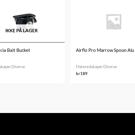
IKKE PÅ LAGER
cia Bait Bucket
Airflo Pro Marrow Spoon Alu
skaper Diverse
Fiskeredskaper Diverse
kr
189