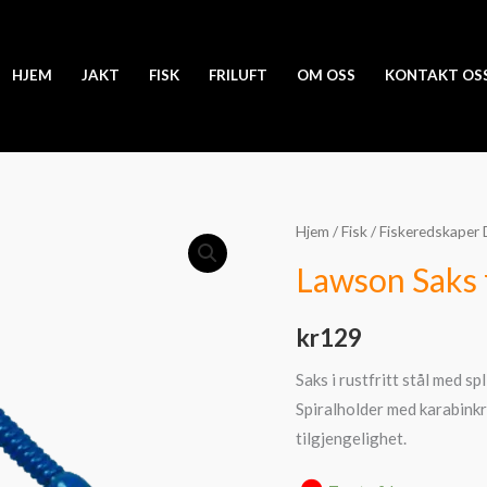
HJEM
JAKT
FISK
FRILUFT
OM OSS
KONTAKT OS
Hjem
/
Fisk
/
Fiskeredskaper 
Lawson Saks f
kr
129
Saks i rustfritt stål med s
Spiralholder med karabinkr
tilgjengelighet.