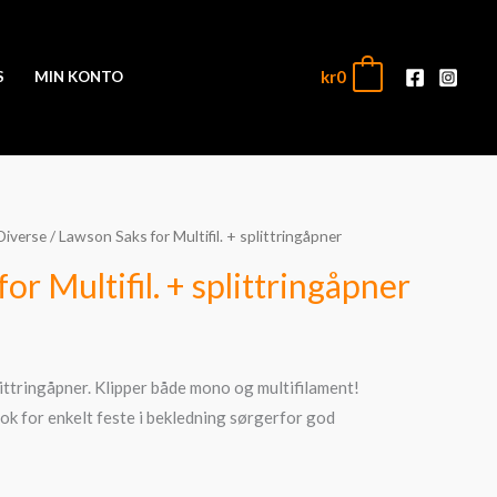
kr
0
0
S
MIN KONTO
Diverse
/ Lawson Saks for Multifil. + splittringåpner
or Multifil. + splittringåpner
plittringåpner. Klipper både mono og multifilament!
ok for enkelt feste i bekledning sørgerfor god