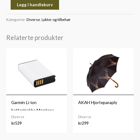
Legg i handlekurv
Kategorier:
Diverse
,
Lykter og tilbehør
Relaterte produkter
Garmin Li-ion
AKAH Hjorteparaply
batteripakke Montana
Diverse
Diverse
kr
539
kr
299