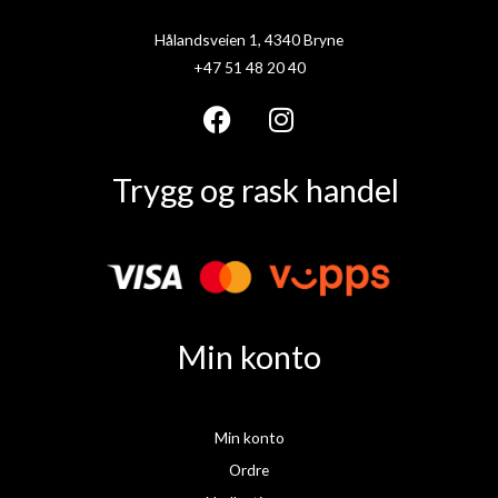
Hålandsveien 1, 4340 Bryne
+47 51 48 20 40
F
I
a
n
Trygg og rask handel
c
s
e
t
b
a
o
g
o
r
k
a
Min konto
m
Min konto
Ordre