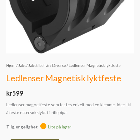
Hjem
/
Jakt
/
Jakt tilbehør
/
Diverse
/ Ledlenser Magnetisk lyktfeste
Ledlenser Magnetisk lyktfeste
kr
599
Ledlenser magnetfeste som festes enkelt med en klemme. Ideell til
å feste ettersøkslykt til riflepipa.
Tilgjengelighet
Lite på lager