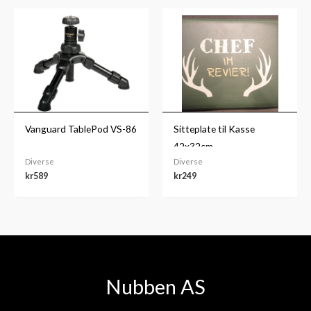
Vanguard TablePod VS-86
Sitteplate til Kasse
42x32cm
Diverse
Diverse
kr
589
kr
249
Nubben AS