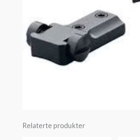
Relaterte produkter
Prisområde: