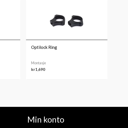
Optilock Ring
Montasje
kr
1,690
Min konto