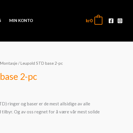
kr
0
0
S
MIN KONTO
Montasje
/ Leupold STD base 2-pc
base 2-pc
D) ringer og baser er de mest allsidige av alle
ilbyr. Og av oss regnet for å være vår mest solide