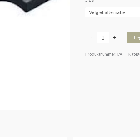
-
+
Le
Produktnummer:
I/A
Kateg
Prisområde: