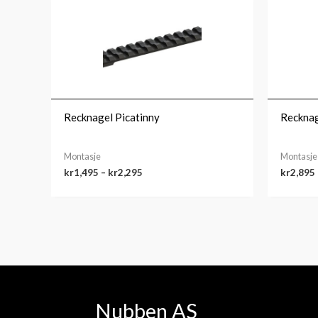
kr1,495
til
kr2,295
Recknagel Picatinny
Recknag
Montasje
Montasje
kr
1,495
–
kr
2,295
kr
2,895
Nubben AS