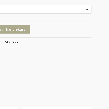
gg i handlekurv
ori:
Montasje