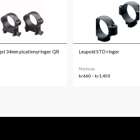
kr660
til
kr1,450
el 34mm picatinnyringer QR
Leupold STD ringer
Montasje
kr
660
–
kr
1,450