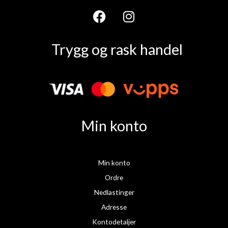
F
I
a
n
Trygg og rask handel
c
s
e
t
b
a
o
g
o
r
k
a
Min konto
m
Min konto
Ordre
Nedlastinger
Adresse
Kontodetaljer