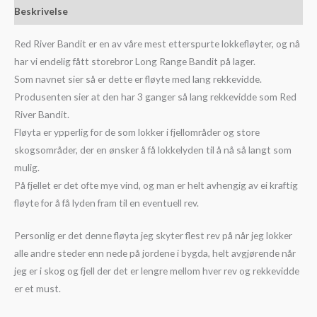
Beskrivelse
Red River Bandit er en av våre mest etterspurte lokkefløyter, og nå
har vi endelig fått storebror Long Range Bandit på lager.
Som navnet sier så er dette er fløyte med lang rekkevidde.
Produsenten sier at den har 3 ganger så lang rekkevidde som Red
River Bandit.
Fløyta er ypperlig for de som lokker i fjellområder og store
skogsområder, der en ønsker å få lokkelyden til å nå så langt som
mulig.
På fjellet er det ofte mye vind, og man er helt avhengig av ei kraftig
fløyte for å få lyden fram til en eventuell rev.
Personlig er det denne fløyta jeg skyter flest rev på når jeg lokker
alle andre steder enn nede på jordene i bygda, helt avgjørende når
jeg er i skog og fjell der det er lengre mellom hver rev og rekkevidde
er et must.