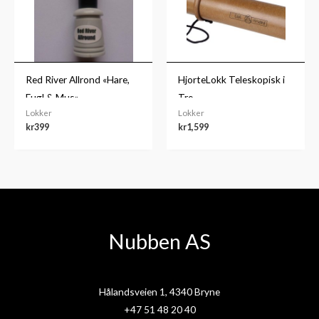
Red River Allrond «Hare,
HjorteLokk Teleskopisk i
Fugl & Mus»
Tre
Lokker
Lokker
kr
399
kr
1,599
Nubben AS
Hålandsveien 1, 4340 Bryne
+47 51 48 20 40