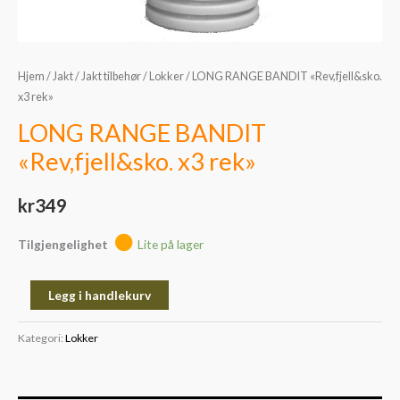
Hjem
/
Jakt
/
Jakt tilbehør
/
Lokker
/ LONG RANGE BANDIT «Rev,fjell&sko.
x3 rek»
LONG RANGE BANDIT
«Rev,fjell&sko. x3 rek»
kr
349
Tilgjengelighet
Lite på lager
Legg i handlekurv
Kategori:
Lokker