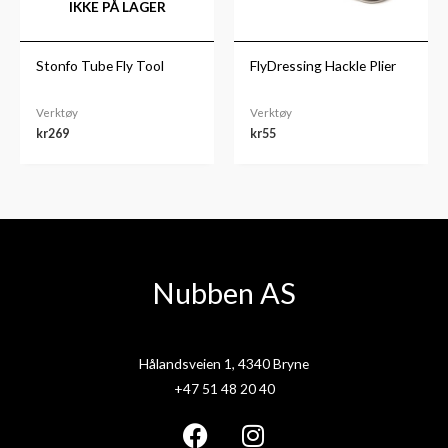
IKKE PÅ LAGER
Stonfo Tube Fly Tool
FlyDressing Hackle Plier
Verktøy
Verktøy
kr
269
kr
55
Nubben AS
Hålandsveien 1, 4340 Bryne
+47 51 48 20 40