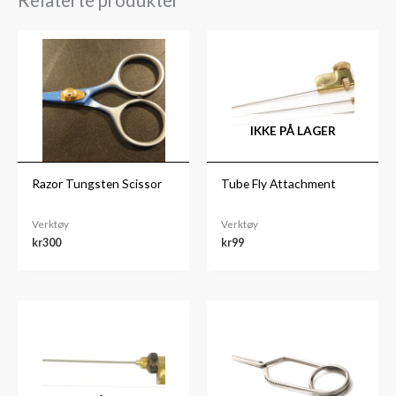
Relaterte produkter
IKKE PÅ LAGER
Razor Tungsten Scissor
Tube Fly Attachment
Verktøy
Verktøy
kr
300
kr
99