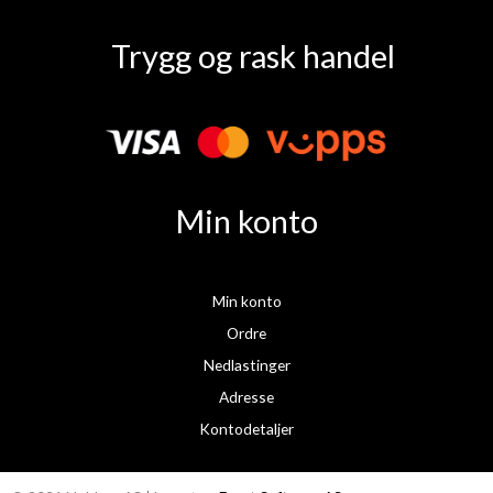
F
I
a
n
Trygg og rask handel
c
s
e
t
b
a
o
g
o
r
k
a
Min konto
m
Min konto
Ordre
Nedlastinger
Adresse
Kontodetaljer