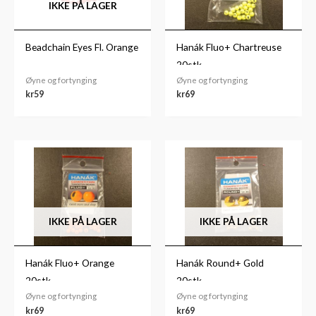
IKKE PÅ LAGER
Beadchain Eyes Fl. Orange
Hanák Fluo+ Chartreuse
20stk
Øyne og fortynging
Øyne og fortynging
kr
59
kr
69
IKKE PÅ LAGER
IKKE PÅ LAGER
Hanák Fluo+ Orange
Hanák Round+ Gold
20stk
20stk
Øyne og fortynging
Øyne og fortynging
kr
69
kr
69