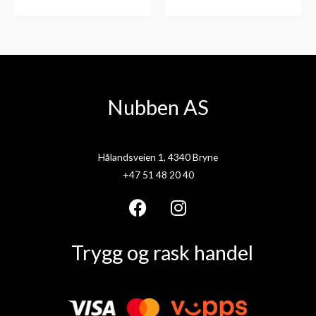
Nubben AS
Hålandsveien 1, 4340 Bryne
+47 51 48 20 40
F
I
a
n
Trygg og rask handel
c
s
e
t
b
a
o
g