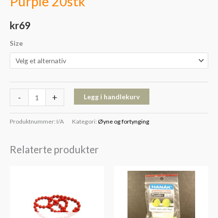
Purple 20stk
kr
69
Size
-
+
Legg i handlekurv
Produktnummer:
I/A
Kategori:
Øyne og fortynging
Relaterte produkter