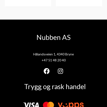
Nubben AS
Hålandsveien 1, 4340 Bryne
+47 51 48 20 40
F
I
a
n
Trygg og rask handel
c
s
e
t
b
a
o
g