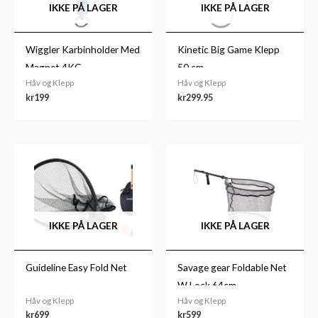
IKKE PÅ LAGER
IKKE PÅ LAGER
Wiggler Karbinholder Med
Kinetic Big Game Klepp
Magnet 4KG
50 cm
Håv og Klepp
Håv og Klepp
kr
199
kr
299.95
IKKE PÅ LAGER
IKKE PÅ LAGER
Guideline Easy Fold Net
Savage gear Foldable Net
W Lock 64cm
Håv og Klepp
Håv og Klepp
kr
699
kr
599