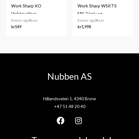
Work Sharp KO
Work Sharp WSKTS
Verktøysliper
MK.2 kniv og
Kniver og Økser
Kniver og Økser
verktøysliper
kr
549
kr
1,998
Nubben AS
Hålandsveien 1, 4340 Bryne
+47 51 48 20 40
F
I
a
n