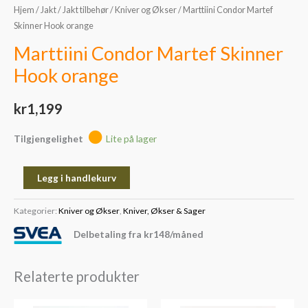
Hjem
/
Jakt
/
Jakt tilbehør
/
Kniver og Økser
/ Marttiini Condor Martef
Skinner Hook orange
Marttiini Condor Martef Skinner
Hook orange
kr
1,199
Tilgjengelighet
Lite på lager
Legg i handlekurv
Kategorier:
Kniver og Økser
,
Kniver, Økser & Sager
Delbetaling fra
kr
148
/måned
Relaterte produkter