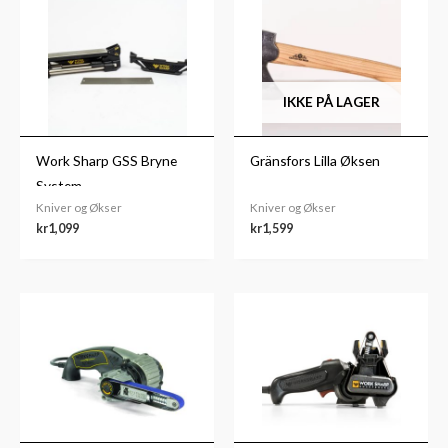
IKKE PÅ LAGER
Work Sharp GSS Bryne
Gränsfors Lilla Øksen
System
Kniver og Økser
Kniver og Økser
kr
1,099
kr
1,599