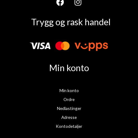
F
I
a
n
Trygg og rask handel
c
s
e
t
b
a
o
g
o
r
k
a
Min konto
m
Min konto
Ordre
Nedlastinger
Adresse
Kontodetaljer