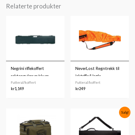
Relaterte produkter
Negrini riflekoffert
NeverLost Regntrekk til
rektangulær m/skum
jaktrifle/Hagle
Futteral/koffert
Futteral/koffert
kr
1,149
kr
249
Opprinnelig
Nåværende
Salg!
pris
pris
var:
er:
kr849.
kr637.