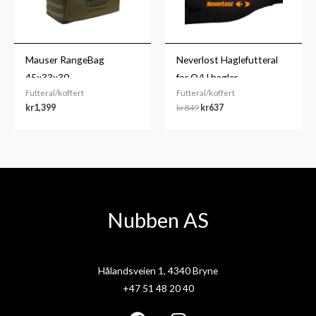
Mauser RangeBag
Neverlost Haglefutteral
45x33x30
for O/U hagler
Futteral/koffert
Futteral/koffert
kr
1,399
kr
849
kr
637
Nubben AS
Hålandsveien 1, 4340 Bryne
+47 51 48 20 40