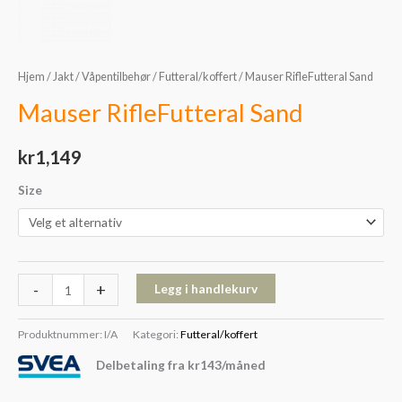
Hjem
/
Jakt
/
Våpentilbehør
/
Futteral/koffert
/ Mauser RifleFutteral Sand
Mauser RifleFutteral Sand
kr
1,149
Size
-
+
Legg i handlekurv
Produktnummer:
I/A
Kategori:
Futteral/koffert
Delbetaling fra
kr
143
/måned