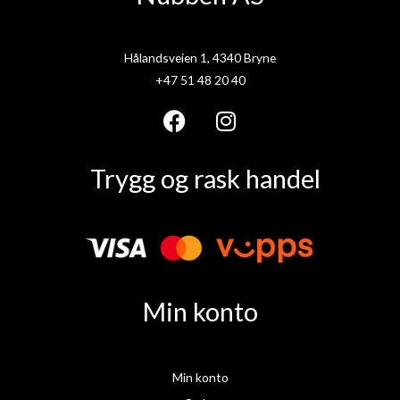
Hålandsveien 1, 4340 Bryne
+47 51 48 20 40
F
I
a
n
Trygg og rask handel
c
s
e
t
b
a
o
g
o
r
k
a
Min konto
m
Min konto