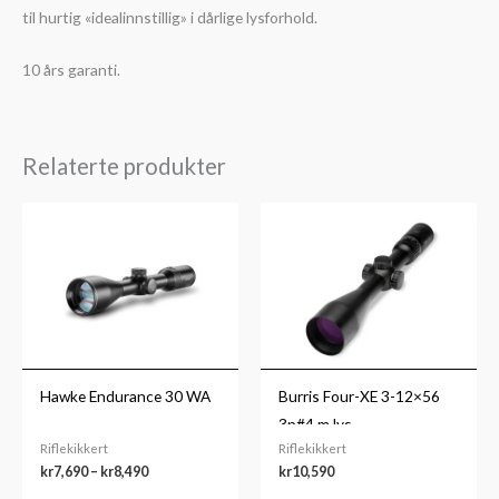
til hurtig «idealinnstillig» i dårlige lysforhold.
10 års garanti.
Relaterte produkter
Prisområde:
kr7,690
til
kr8,490
Hawke Endurance 30 WA
Burris Four-XE 3-12×56
3p#4 m.lys
Riflekikkert
Riflekikkert
kr
7,690
–
kr
8,490
kr
10,590