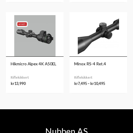
Prisområde:
kr7,495
til
kr10,495
Hikmicro Alpex 4K A50EL
Minox RS-4 Ret.4
Riflekikkert
Riflekikkert
kr
13,990
kr
7,495
–
kr
10,495
Nubben AS