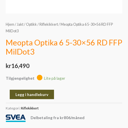
Hjem
/
Jakt
/
Optikk
/
Riflekikkert
/ Meopta Optika 6 5-30×56 RD FFP
MilDot3
Meopta Optika 6 5-30×56 RD FFP
MilDot3
kr
16,490
Tilgjengelighet
Lite på lager
Legg i handlekurv
Kategori:
Riflekikkert
Delbetaling fra
kr
806
/måned