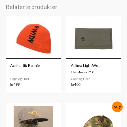
Relaterte produkter
Aclima Jib Beanie
Aclima LightWool
Headover OS
Caps og Luer
Caps og Luer
kr
499
kr
400
Prisområde:
Opprinnelig
Nåværende
Salg!
kr599
pris
pris
til
var:
er:
kr699
kr879.
kr649.