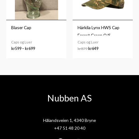
Blaser Cap
Härkila Lynx HWS Cap
Forest Green O/S
Caps og Luer
Caps og Luer
kr
599
–
kr
699
kr
879
kr
649
Nubben AS
Hålandsveien 1, 4340 Bryne
+47 51 48 20 40