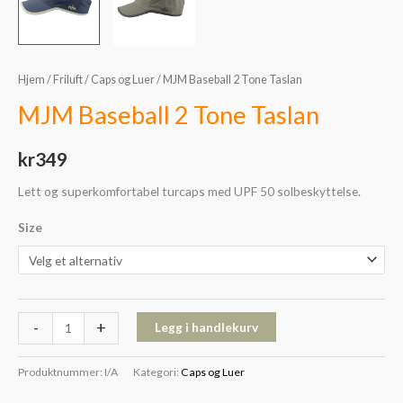
Hjem
/
Friluft
/
Caps og Luer
/ MJM Baseball 2 Tone Taslan
MJM Baseball 2 Tone Taslan
kr
349
Lett og superkomfortabel turcaps med UPF 50 solbeskyttelse.
Size
-
+
Legg i handlekurv
Produktnummer:
I/A
Kategori:
Caps og Luer