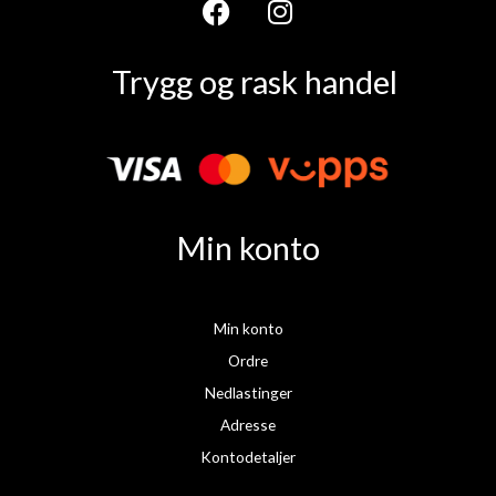
F
I
a
n
Trygg og rask handel
c
s
e
t
b
a
o
g
o
r
k
a
Min konto
m
Min konto
Ordre
Nedlastinger
Adresse
Kontodetaljer