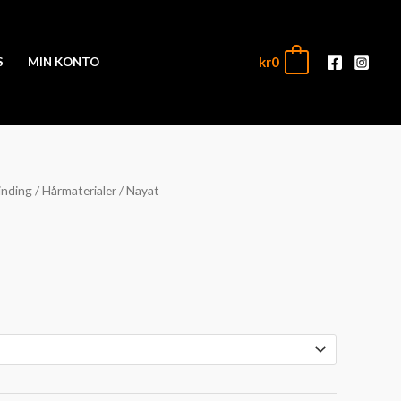
kr
0
0
S
MIN KONTO
inding
/
Hårmaterialer
/ Nayat