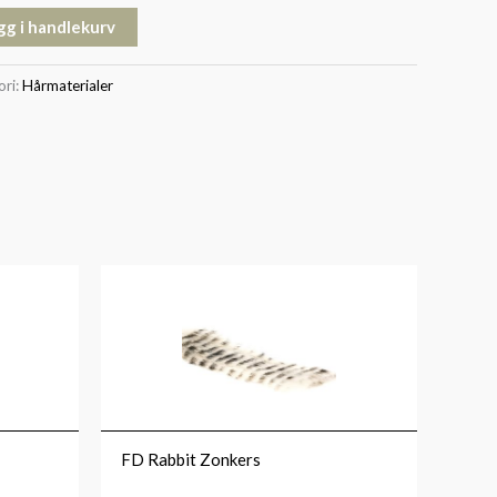
gg i handlekurv
ori:
Hårmaterialer
FD Rabbit Zonkers