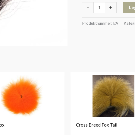
-
+
Le
Produktnummer:
I/A
Kateg
Fox
Cross Breed Fox Tail