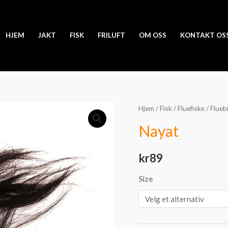
HJEM
JAKT
FISK
FRILUFT
OM OSS
KONTAKT OS
Nayat
Hjem
/
Fisk
/
Fluefiske
/
Flueb
antall
Nayat
kr
89
Size