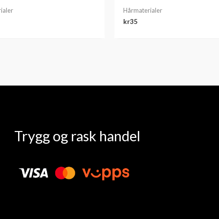
ialer
Hårmaterialer
kr
35
Trygg og rask handel