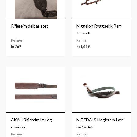
Riflereim delbar sort
Niggeloh Ryggsekk Rem
Titan II
Reimer
Reimer
kr
769
kr
1,669
AKAH Riflereim lær og
NITEDALS Haglerem Lær
neopren
m/Antigli
Reimer
Reimer