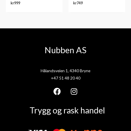
kr
999
kr
749
Nubben AS
Hålandsveien 1, 4340 Bryne
+47 51 48 20 40
F
I
a
n
Trygg og rask handel
c
s
e
t
b
a