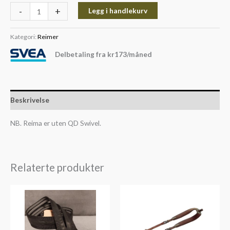
-
+
Legg i handlekurv
Kategori:
Reimer
Delbetaling fra
kr
173
/måned
Beskrivelse
NB. Reima er uten QD Swivel.
Relaterte produkter