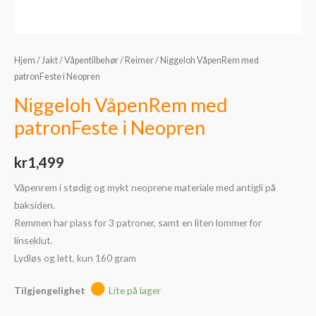
Hjem
/
Jakt
/
Våpentilbehør
/
Reimer
/ Niggeloh VåpenRem med
patronFeste i Neopren
Niggeloh VåpenRem med
patronFeste i Neopren
kr
1,499
Våpenrem i stødig og mykt neoprene materiale med antigli på
baksiden.
Remmen har plass for 3 patroner, samt en liten lommer for
linseklut.
Lydløs og lett, kun 160 gram
Tilgjengelighet
Lite på lager