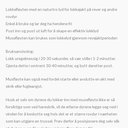
Lokkefløyten med en naturtro lyd for lokkejakt på rever og andre
rovdyr
Enkel å bruke og lar deg ha hendene fri
Pust inn og pust ut luft for å skape en effektiv lokklyd
Musefløyten kan brukes som lokkelyd gjennom revejaktperioden
Bruksanvisning:
Lokk uregelmessig i 20-30 sekunder, så vær stille i 1-2 minutter.
Gjenta dette i omtrent 30-40 minutter, og bytt deretter post.
Musfløyte kan også med fordel starte eller avslutte en økt med
skrik eller fugleangst.
Husk at selv om dyrene du lokker inn med musefløyte ikke er så
forsiktige som ved hareskrik, vil de erfarne dyrene legge seg ned i
vinden for å beskytte seg hvis det er et større rovdyr i nærheten
som kan utgjøre en trussel. Prøv derfor å posisjonere deg selv slik