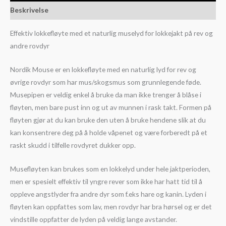
Beskrivelse
Effektiv lokkefløyte med et naturlig muselyd for lokkejakt på rev og
andre rovdyr
Nordik Mouse er en lokkefløyte med en naturlig lyd for rev og
øvrige rovdyr som har mus/skogsmus som grunnlegende føde.
Musepipen er veldig enkel å bruke da man ikke trenger å blåse i
fløyten, men bare pust inn og ut av munnen i rask takt. Formen på
fløyten gjør at du kan bruke den uten å bruke hendene slik at du
kan konsentrere deg på å holde våpenet og være forberedt på et
raskt skudd i tilfelle rovdyret dukker opp.
Musefløyten kan brukes som en lokkelyd under hele jaktperioden,
men er spesielt effektiv til yngre rever som ikke har hatt tid til å
oppleve angstlyder fra andre dyr som f.eks hare og kanin. Lyden i
fløyten kan oppfattes som lav, men rovdyr har bra hørsel og er det
vindstille oppfatter de lyden på veldig lange avstander.