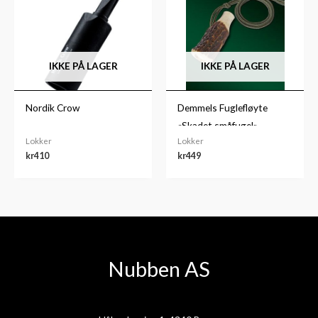
IKKE PÅ LAGER
IKKE PÅ LAGER
Nordik Crow
Demmels Fuglefløyte
«Skadet småfugel»
Lokker
Lokker
kr
410
kr
449
Nubben AS