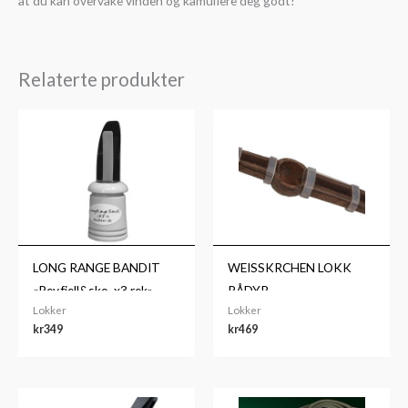
at du kan overvåke vinden og kamuflere deg godt!
Relaterte produkter
LONG RANGE BANDIT
WEISSKRCHEN LOKK
«Rev,fjell&sko. x3 rek»
RÅDYR
Lokker
Lokker
kr
349
kr
469