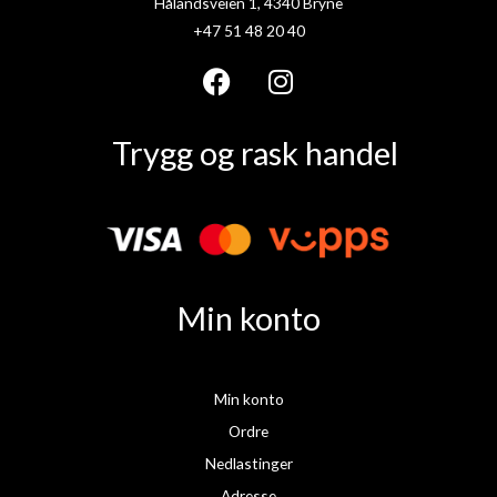
Hålandsveien 1, 4340 Bryne
+47 51 48 20 40
F
I
a
n
Trygg og rask handel
c
s
e
t
b
a
o
g
o
r
k
a
Min konto
m
Min konto
Ordre
Nedlastinger
Adresse