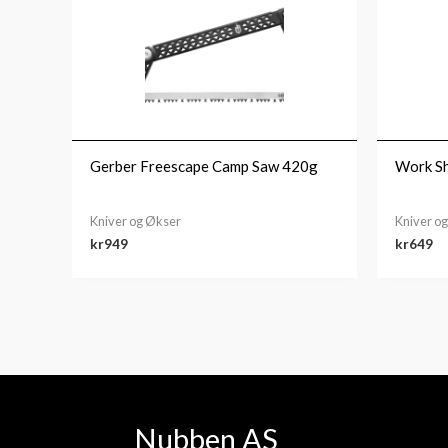
Gerber Freescape Camp Saw 420g
Work Sh
Kniver og Økser
Kniver o
kr
949
kr
649
Nubben AS