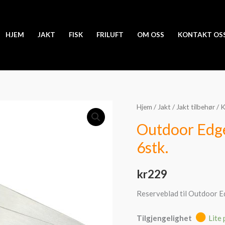
HJEM
JAKT
FISK
FRILUFT
OM OSS
KONTAKT OS
Outdoor
Hjem
/
Jakt
/
Jakt tilbehør
/
K
Edge
Outdoor Edge
Razor
6stk.
Spare
Blades
kr
229
Set
6stk.
Reserveblad til Outdoor 
antall
Tilgjengelighet
Lite 