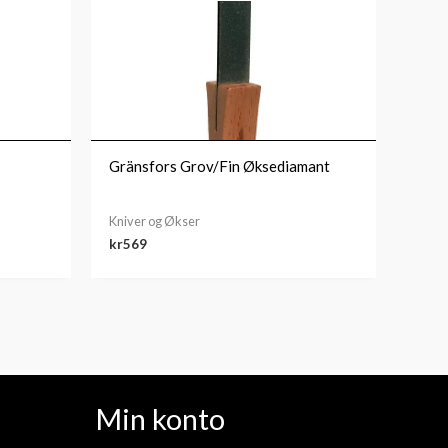
Gränsfors Grov/Fin Øksediamant
Kniver og Økser
kr
569
Min konto