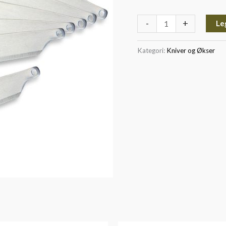
-
+
Le
Kategori:
Kniver og Økser