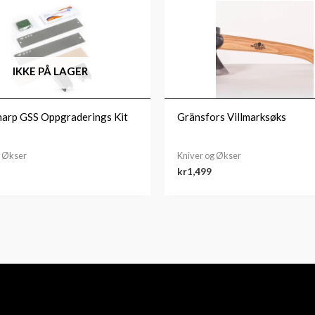
IKKE PÅ LAGER
arp GSS Oppgraderings Kit
Gränsfors Villmarksøks
g Økser
Kniver og Økser
kr
1,499