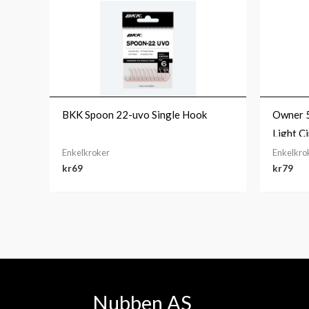
BKK Spoon 22-uvo Single Hook
Owner 
Light Ci
Enkelkroker
Enkelkro
kr
69
kr
79
Nubben AS