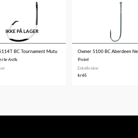
IKKE PÅ LAGER
5114T BC Tournament Mutu
Owner 5100 BC Aberdeen Ne
rcle 6stk.
Point
ker
Enkelkroker
kr
65