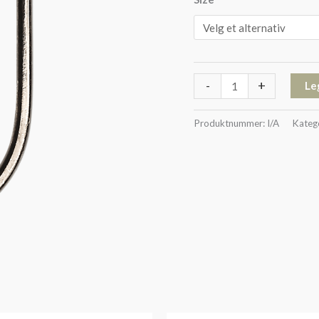
-
+
Le
Produktnummer:
I/A
Kateg