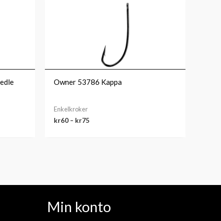
kr60
til
kr75
edle
Owner 53786 Kappa
Enkelkroker
kr
60
–
kr
75
Min konto