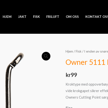
HJEM
JAKT
FISK
FRILUFT
OM OSS
KONTAKT OS
Owner
Hjem
/
Fisk
/
I enden av snør
5111
Owner 5111 
BC
SSW
kr
99
Cutting
Point
Kroktype med oppoverbøyd ø
antall
vide krokgapet sikrer effek
Owners Cutting Point sørger
Size