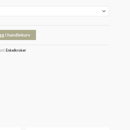
gg i handlekurv
ori:
Enkelkroker
Prisområde: