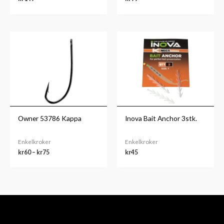
Prisområde:
kr60
til
kr75
Owner 53786 Kappa
Inova Bait Anchor 3stk.
Enkelkroker
Enkelkroker
kr
60
–
kr
75
kr
45