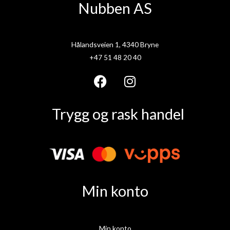
Nubben AS
Hålandsveien 1, 4340 Bryne
+47 51 48 20 40
F
I
a
n
Trygg og rask handel
c
s
e
t
b
a
o
g
o
r
k
a
Min konto
m
Min konto