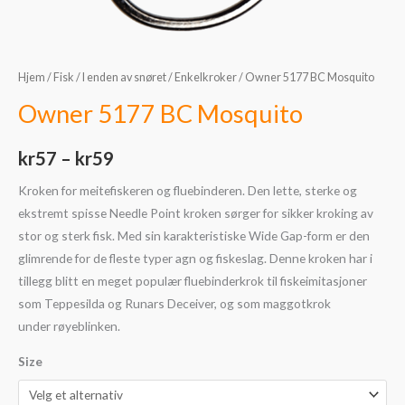
Hjem
/
Fisk
/
I enden av snøret
/
Enkelkroker
/ Owner 5177 BC Mosquito
Owner 5177 BC Mosquito
kr
57
–
kr
59
Kroken for meitefiskeren og fluebinderen. Den lette, sterke og
ekstremt spisse Needle Point kroken sørger for sikker kroking av
stor og sterk fisk. Med sin karakteristiske Wide Gap-form er den
glimrende for de fleste typer agn og fiskeslag. Denne kroken har i
tillegg blitt en meget populær fluebinderkrok til fiskeimitasjoner
som Teppesilda og Runars Deceiver, og som maggotkrok
under røyeblinken.
Size