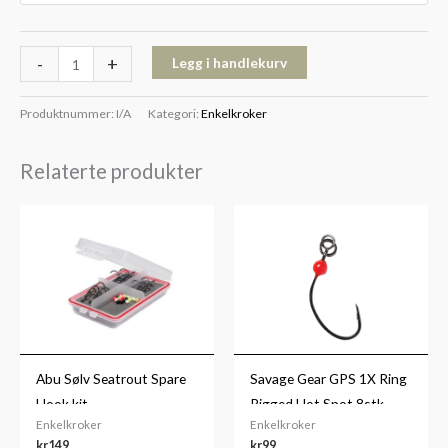
-
+
Legg i handlekurv
Produktnummer:
I/A
Kategori:
Enkelkroker
Relaterte produkter
Abu Sølv Seatrout Spare
Savage Gear GPS 1X Ring
Hook kit
Rigged Hot Spot 8stk
Enkelkroker
Enkelkroker
kr
149
kr
99