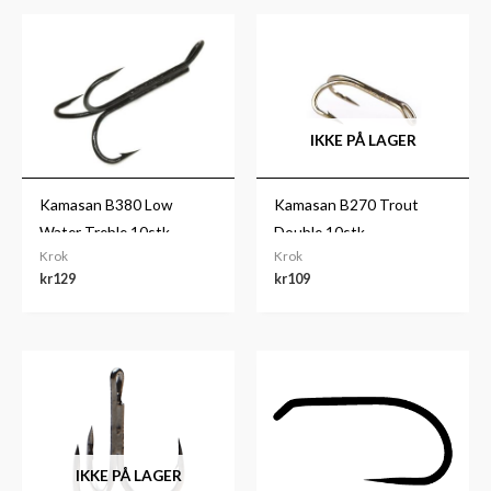
IKKE PÅ LAGER
Kamasan B380 Low
Kamasan B270 Trout
Water Treble 10stk
Double 10stk
Krok
Krok
kr
129
kr
109
Prisområde:
Prisområde:
kr139
kr59
til
til
kr149
kr79
IKKE PÅ LAGER