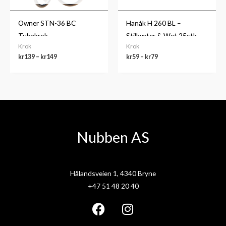
Owner STN-36 BC
Hanák H 260 BL –
Tubekrok
Stillwater & Wet 25stk
Krok
Krok
kr
139
–
kr
149
kr
59
–
kr
79
Nubben AS
Hålandsveien 1, 4340 Bryne
+47 51 48 20 40
F
I