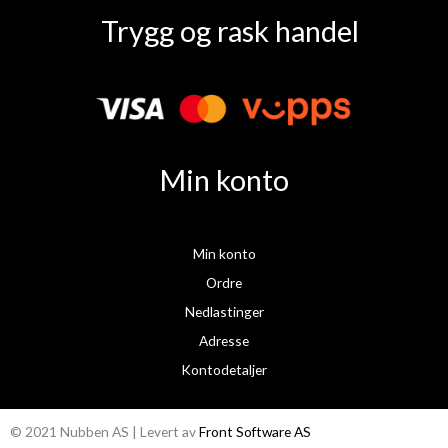
a
n
Trygg og rask handel
c
s
e
t
b
a
o
g
o
r
k
a
Min konto
m
Min konto
Ordre
Nedlastinger
Adresse
Kontodetaljer
© 2021 Nubben AS | Levert av
Front Software AS