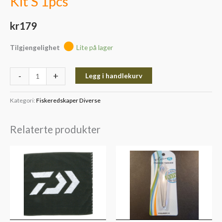
Kit S 1pcs
kr
179
Tilgjengelighet
Lite på lager
-
+
Legg i handlekurv
Kategori:
Fiskeredskaper Diverse
Relaterte produkter