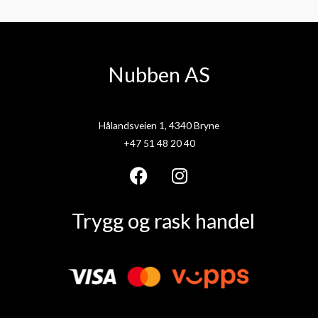
Nubben AS
Hålandsveien 1, 4340 Bryne
+47 51 48 20 40
F
I
a
n
Trygg og rask handel
c
s
e
t
b
a
o
g
o
r
k
a