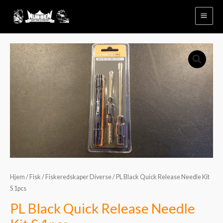
Hopp
rett
til
innholdet
PL
Black
Quick
Release
Needle
Kit
S
1pcs
antall
Hjem
/
Fisk
/
Fiskeredskaper Diverse
/ PL Black Quick Release Needle Kit
S 1pcs
PL Black Quick Release Needle