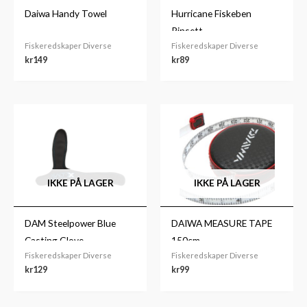
Daiwa Handy Towel
Hurricane Fiskeben
Pinsett
Fiskeredskaper Diverse
Fiskeredskaper Diverse
kr
149
kr
89
IKKE PÅ LAGER
IKKE PÅ LAGER
DAM Steelpower Blue
DAIWA MEASURE TAPE
Casting Glove
150cm
Fiskeredskaper Diverse
Fiskeredskaper Diverse
kr
129
kr
99