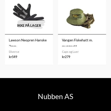
IKKE PÅ LAGER
Lawson Neopren Hanske
Vangen Fiskehatt m.
2mm
myggnett
Diverse
Caps og Luer
kr
549
kr
279
Nubben AS