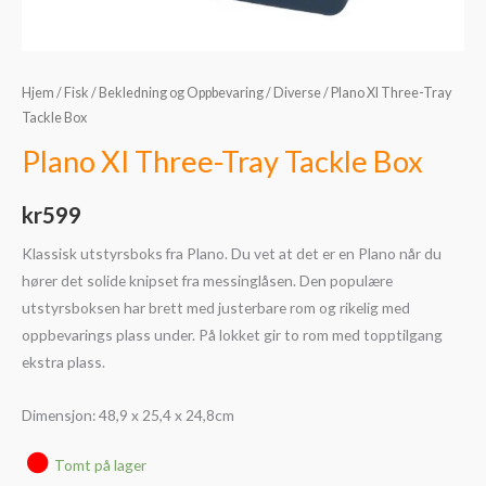
Hjem
/
Fisk
/
Bekledning og Oppbevaring
/
Diverse
/ Plano XI Three-Tray
Tackle Box
Plano XI Three-Tray Tackle Box
kr
599
Klassisk utstyrsboks fra Plano. Du vet at det er en Plano når du
hører det solide knipset fra messinglåsen. Den populære
utstyrsboksen har brett med justerbare rom og rikelig med
oppbevarings plass under. På lokket gir to rom med topptilgang
ekstra plass.
Dimensjon: 48,9 x 25,4 x 24,8cm
Tomt på lager