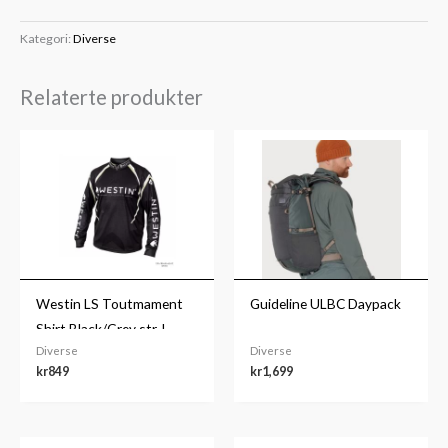
Kategori:
Diverse
Relaterte produkter
Westin LS Toutmament
Guideline ULBC Daypack
Shirt Black/Grey str. L
Diverse
Diverse
kr
849
kr
1,699