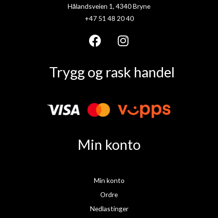
Hålandsveien 1, 4340 Bryne
+47 51 48 20 40
F
I
a
n
Trygg og rask handel
c
s
e
t
b
a
o
g
o
r
k
a
Min konto
m
Min konto
Ordre
Nedlastinger