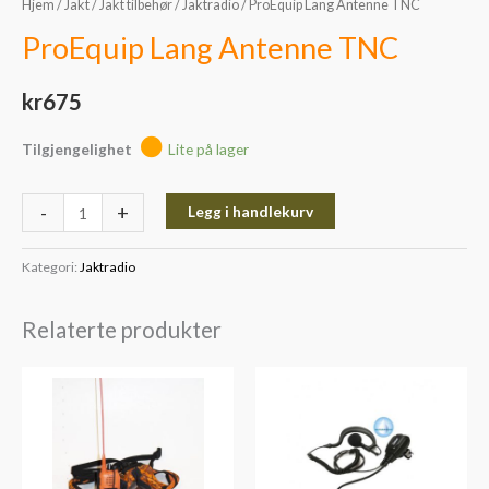
Hjem
/
Jakt
/
Jakt tilbehør
/
Jaktradio
/ ProEquip Lang Antenne TNC
ProEquip Lang Antenne TNC
kr
675
Tilgjengelighet
Lite på lager
-
+
Legg i handlekurv
Kategori:
Jaktradio
Relaterte produkter