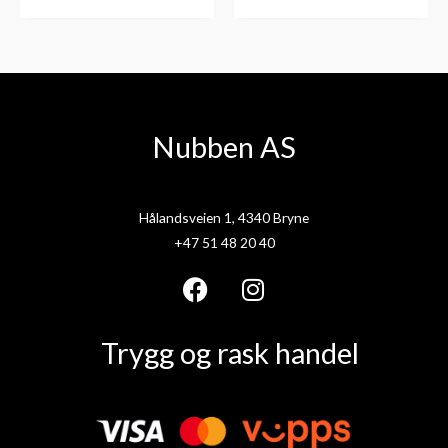
Nubben AS
Hålandsveien 1, 4340 Bryne
+47 51 48 20 40
F
I
a
n
Trygg og rask handel
c
s
e
t
b
a
o
g