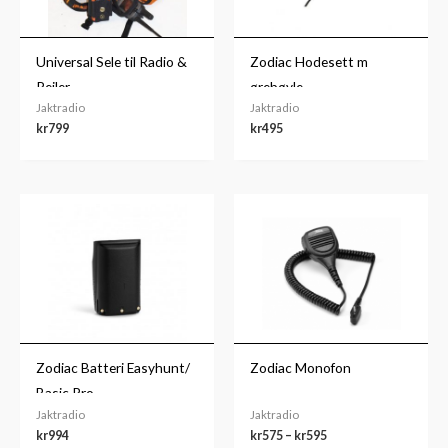
Universal Sele til Radio &
Zodiac Hodesett m
Peiler
ørebøyle
Jaktradio
Jaktradio
kr
799
kr
495
Prisområde:
kr575
til
kr595
Zodiac Batteri Easyhunt/
Zodiac Monofon
Basic Pro
Jaktradio
Jaktradio
kr
994
kr
575
–
kr
595