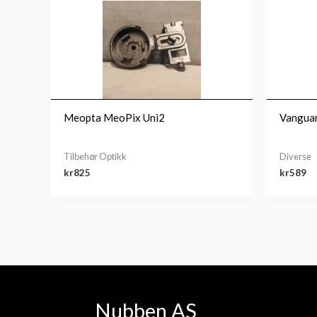
Meopta MeoPix Uni2
Vangua
Tilbehør Optikk
Diverse
kr
825
kr
589
Nubben AS