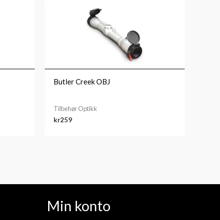
Butler Creek OBJ
Tilbehør Optikk
kr
259
Min konto