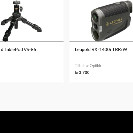
rd TablePod VS-86
Leupold RX-1400i TBR/W
Tilbehør Optikk
kr
3,700