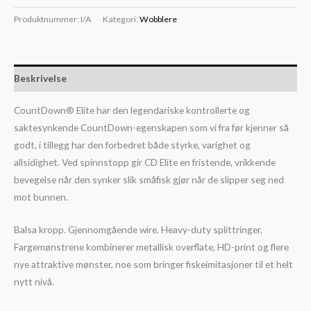
Produktnummer:
I/A
Kategori:
Wobblere
Beskrivelse
CountDown® Elite har den legendariske kontrollerte og
saktesynkende CountDown-egenskapen som vi fra før kjenner så
godt, i tillegg har den forbedret både styrke, varighet og
allsidighet. Ved spinnstopp gir CD Elite en fristende, vrikkende
bevegelse når den synker slik småfisk gjør når de slipper seg ned
mot bunnen.
Balsa kropp. Gjennomgående wire. Heavy-duty splittringer.
Fargemønstrene kombinerer metallisk overflate, HD-print og flere
nye attraktive mønster, noe som bringer fiskeimitasjoner til et helt
nytt nivå.