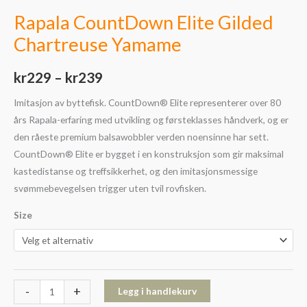
Rapala CountDown Elite Gilded
Chartreuse Yamame
kr
229
–
kr
239
Imitasjon av byttefisk. CountDown® Elite representerer over 80
års Rapala-erfaring med utvikling og førsteklasses håndverk, og er
den råeste premium balsawobbler verden noensinne har sett.
CountDown® Elite er bygget i en konstruksjon som gir maksimal
kastedistanse og treffsikkerhet, og den imitasjonsmessige
svømmebevegelsen trigger uten tvil rovfisken.
Size
-
+
Legg i handlekurv