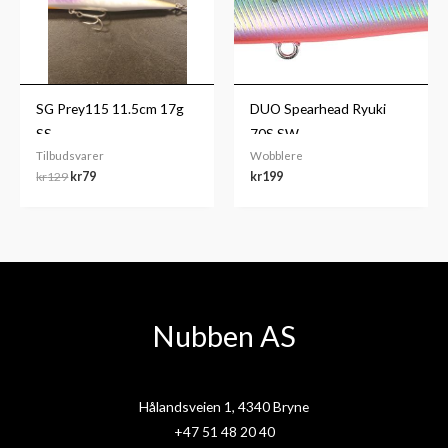
SG Prey115 11.5cm 17g
DUO Spearhead Ryuki
SS
70S SW
Tilbudsvarer
Wobblere
kr
129
kr
79
kr
199
Nubben AS
Hålandsveien 1, 4340 Bryne
+47 51 48 20 40