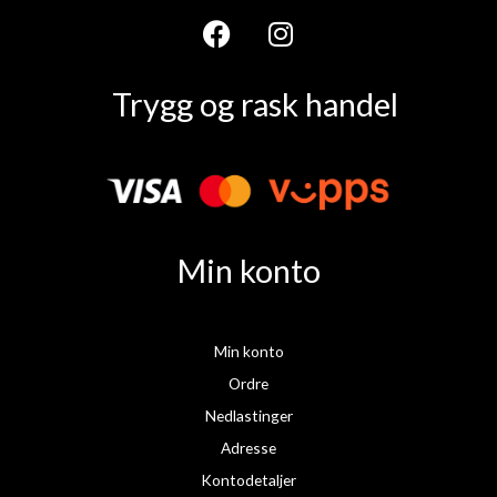
F
I
a
n
Trygg og rask handel
c
s
e
t
b
a
o
g
o
r
k
a
Min konto
m
Min konto
Ordre
Nedlastinger
Adresse
Kontodetaljer