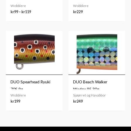
Wobblere
Wobblere
kr
99
–
kr
119
kr
229
DUO Spearhead Ryuki
DUO Beach Walker
70S 9g
Wedge 95 30g
Wobblere
Sjøørret og Havabbor
kr
199
kr
249