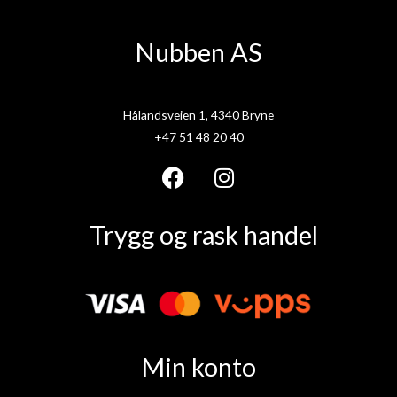
Nubben AS
Hålandsveien 1, 4340 Bryne
+47 51 48 20 40
F
I
a
n
Trygg og rask handel
c
s
e
t
b
a
o
g
o
r
k
a
Min konto
m