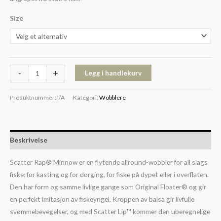
Size
-
+
Legg i handlekurv
Produktnummer:
I/A
Kategori:
Wobblere
Beskrivelse
Scatter Rap® Minnow er en flytende allround-wobbler for all slags
fiske; for kasting og for dorging, for fiske på dypet eller i overflaten.
Den har form og samme livlige gange som Original Floater® og gir
en perfekt imitasjon av fiskeyngel. Kroppen av balsa gir livfulle
svømmebevegelser, og med Scatter Lip™ kommer den uberegnelige