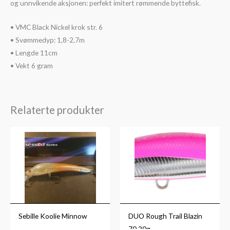
og unnvikende aksjonen: perfekt imitert rømmende byttefisk.
• VMC Black Nickel krok str. 6
• Svømmedyp: 1,8-2,7m
• Lengde 11cm
• Vekt 6 gram
Relaterte produkter
Prisområde:
kr99
til
kr119
Sebille Koolie Minnow
DUO Rough Trail Blazin
70 20g