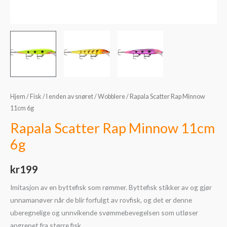
Hjem
/
Fisk
/
I enden av snøret
/
Wobblere
/ Rapala Scatter Rap Minnow
11cm 6g
Rapala Scatter Rap Minnow 11cm
6g
kr
199
Imitasjon av en byttefisk som rømmer. Byttefisk stikker av og gjør
unnamanøver når de blir forfulgt av rovfisk, og det er denne
uberegnelige og unnvikende svømmebevegelsen som utløser
angrepet fra større fisk.