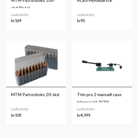
MTM Patronboks 100-
RCBS Hylsebørste
skd Pistol
Ladeutstyr
Ladeutstyr
kr
169
kr
95
MTM Patronboks 20-skd
Trim pro 2 manuell case
trimmer kit RCBS
Ladeutstyr
Ladeutstyr
kr
109
kr
4,999