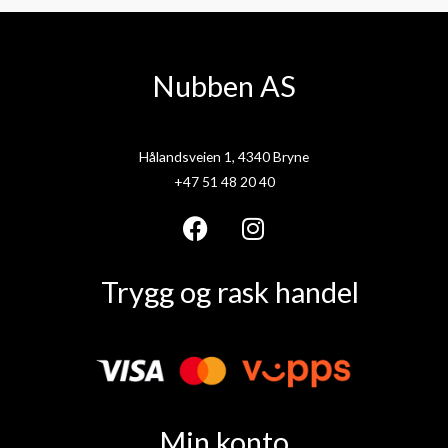
Nubben AS
Hålandsveien 1, 4340 Bryne
+47 51 48 20 40
F
I
a
n
Trygg og rask handel
c
s
e
t
b
a
o
g
o
r
k
a
Min konto