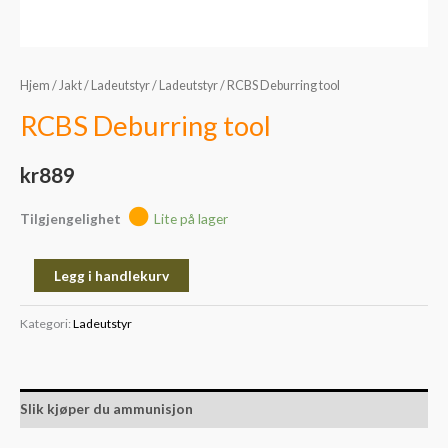
Hjem
/
Jakt
/
Ladeutstyr
/
Ladeutstyr
/ RCBS Deburring tool
RCBS Deburring tool
kr
889
Tilgjengelighet
Lite på lager
Legg i handlekurv
Kategori:
Ladeutstyr
Slik kjøper du ammunisjon