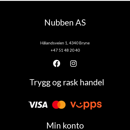
Nubben AS
Hålandsveien 1, 4340 Bryne
+47 51 48 20 40
F
I
a
n
Trygg og rask handel
c
s
e
t
b
a
o
g
o
r
k
a
Min konto
m