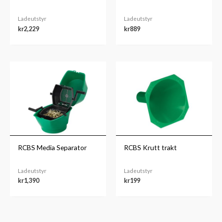
Ladeutstyr
Ladeutstyr
kr
2,229
kr
889
RCBS Media Separator
RCBS Krutt trakt
Ladeutstyr
Ladeutstyr
kr
1,390
kr
199