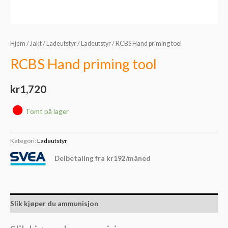
Hjem
/
Jakt
/
Ladeutstyr
/
Ladeutstyr
/ RCBS Hand priming tool
RCBS Hand priming tool
kr
1,720
Tomt på lager
Kategori:
Ladeutstyr
Delbetaling fra
kr
192
/måned
Slik kjøper du ammunisjon