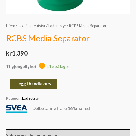
Hjem
/
Jakt
/
Ladeutstyr
/
Ladeutstyr
/ RCBS Media Separator
RCBS Media Separator
kr
1,390
Tilgjengelighet
Lite på lager
Legg i handlekurv
Kategori:
Ladeutstyr
Delbetaling fra
kr
164
/måned
Slik kjøper du ammunisjon