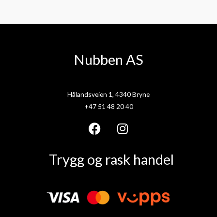
Nubben AS
Hålandsveien 1, 4340 Bryne
+47 51 48 20 40
F
I
a
n
Trygg og rask handel
c
s
e
t
b
a
o
g
o
r