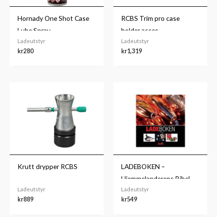
Hornady One Shot Case
RCBS Trim pro case
Lube Spray
holder acces.
Ladeutstyr
Ladeutstyr
kr
280
kr
1,319
Krutt drypper RCBS
LADEBOKEN –
Hjemmelanderens Bibel
Ladeutstyr
Ladeutstyr
kr
889
kr
549