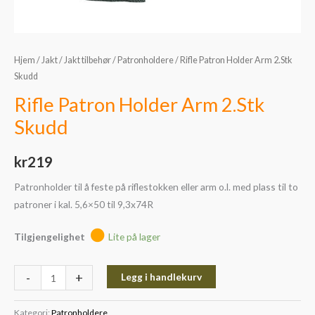
Hjem
/
Jakt
/
Jakt tilbehør
/
Patronholdere
/ Rifle Patron Holder Arm 2.Stk
Skudd
Rifle Patron Holder Arm 2.Stk
Skudd
kr
219
Patronholder til å feste på riflestokken eller arm o.l. med plass til to
patroner i kal. 5,6×50 til 9,3x74R
Tilgjengelighet
Lite på lager
-
+
Legg i handlekurv
Kategori:
Patronholdere