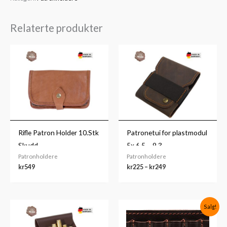
Relaterte produkter
Prisområde:
kr225
til
kr249
Rifle Patron Holder 10.Stk
Patronetui for plastmodul
Skudd
5x 6,5 – 9,3
Patronholdere
Patronholdere
kr
549
kr
225
–
kr
249
Opprinnelig
Nåværende
Salg!
pris
pris
var:
er: