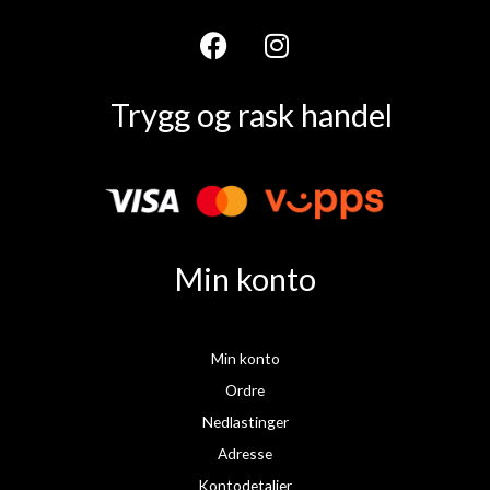
F
I
a
n
Trygg og rask handel
c
s
e
t
b
a
o
g
o
r
k
a
Min konto
m
Min konto
Ordre
Nedlastinger
Adresse
Kontodetaljer