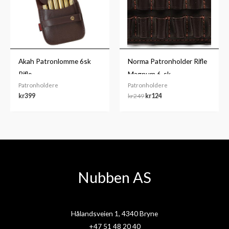
kr249.
kr124.
Akah Patronlomme 6sk
Norma Patronholder Rifle
Rifle
Magnum 6-sk
Patronholdere
Patronholdere
kr
399
kr
249
kr
124
Nubben AS
Hålandsveien 1, 4340 Bryne
+47 51 48 20 40