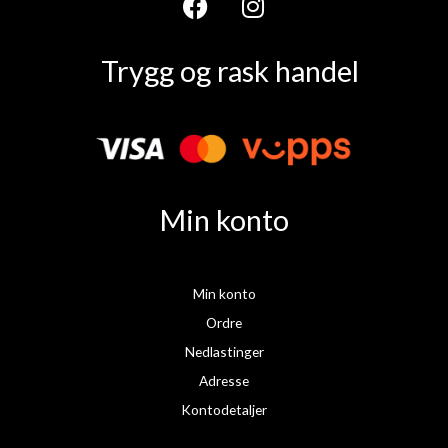
F
I
a
n
Trygg og rask handel
c
s
e
t
b
a
o
g
o
r
k
a
Min konto
m
Min konto
Ordre
Nedlastinger
Adresse
Kontodetaljer