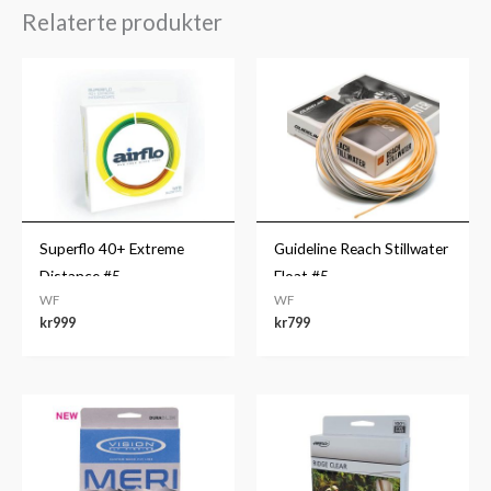
Relaterte produkter
Superflo 40+ Extreme
Guideline Reach Stillwater
Distance #5
Float #5
WF
WF
kr
999
kr
799