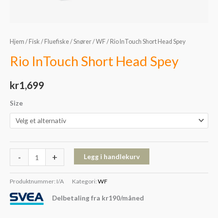
Hjem
/
Fisk
/
Fluefiske
/
Snører
/
WF
/ Rio InTouch Short Head Spey
Rio InTouch Short Head Spey
kr
1,699
Size
-
+
Legg i handlekurv
Produktnummer:
I/A
Kategori:
WF
Delbetaling fra
kr
190
/måned