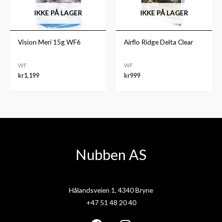
IKKE PÅ LAGER
IKKE PÅ LAGER
Vision Meri 15g WF6
Airflo Ridge Delta Clear
WF
WF
kr
1,199
kr
999
Nubben AS
Hålandsveien 1, 4340 Bryne
+47 51 48 20 40