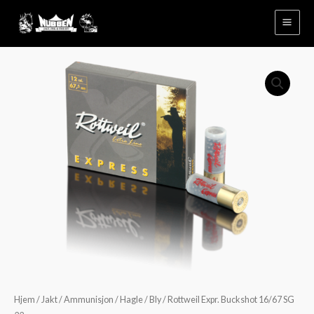
Hopp
rett
til
innholdet
Hjem
/
Jakt
/
Ammunisjon
/
Hagle
/
Bly
/ Rottweil Expr. Buckshot 16/67 SG