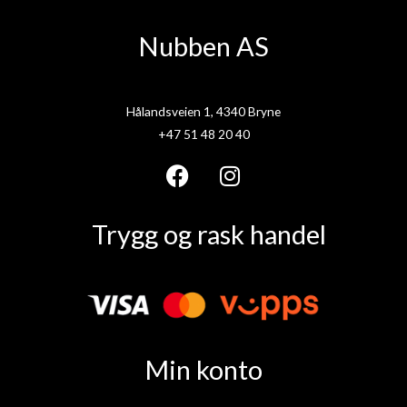
Nubben AS
Hålandsveien 1, 4340 Bryne
+47 51 48 20 40
F
I
a
n
Trygg og rask handel
c
s
e
t
b
a
o
g
o
r
k
a
Min konto
m