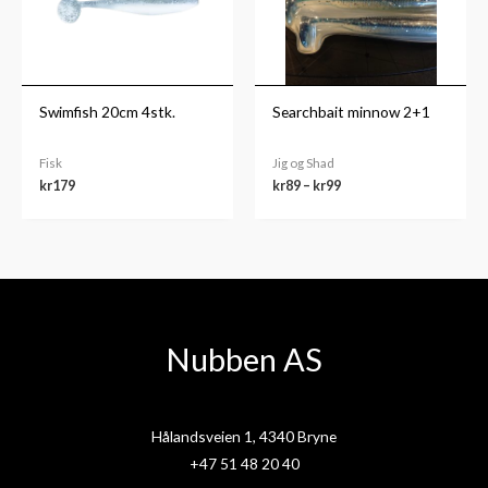
Swimfish 20cm 4stk.
Searchbait minnow 2+1
Fisk
Jig og Shad
kr
179
kr
89
–
kr
99
Nubben AS
Hålandsveien 1, 4340 Bryne
+47 51 48 20 40