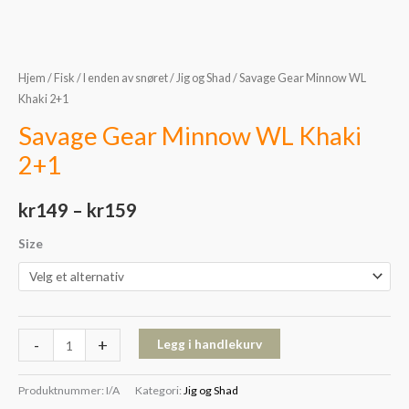
Hjem
/
Fisk
/
I enden av snøret
/
Jig og Shad
/ Savage Gear Minnow WL
Khaki 2+1
Savage Gear Minnow WL Khaki
2+1
kr
149
–
kr
159
Size
-
+
Legg i handlekurv
Produktnummer:
I/A
Kategori:
Jig og Shad