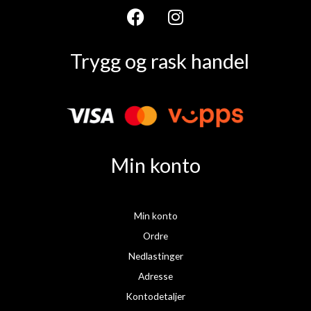
F
I
a
n
Trygg og rask handel
c
s
e
t
b
a
o
g
o
r
k
a
Min konto
m
Min konto
Ordre
Nedlastinger
Adresse
Kontodetaljer